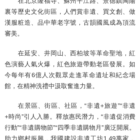
在北京隆福寺、蘇州平江路、景德鎮陶陽
裏等歷史文化街區，人們賞非遺、買文創、做
漢服粧造、品中華老字號，古韻國風成為頂流
審美。
在延安、井岡山、西柏坡等革命聖地，紅
色演藝人氣火爆，紅色旅遊帶動老區發展。如
今每年有6億人次觀眾走進革命遺址和紀念場
館，在精神洗禮中汲取奮進力量。
在景區、街區、社區，“非遺+旅遊”“非遺
+時尚”引人入勝。釋放惠民潛力，“非遺促消費
行動”“非遺購物節”“四季非遺購物月”廣泛開展。
助力鄉村振興，我國建設非遺工坊1.49萬家，