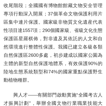
收尾階段；全國國有博物館館藏文物安全管理
專項行動深入開展；37個革命文物保護利用片
區集中連片保護。國家級非物質文化遺産代表
性項目達1557項；290個國家級、省級文化生態
保護區星羅棋佈，對非遺及其依託的人文和自
然環境進行整體性保護。我國已建立各級各類
自然保護區2600多處，初步建成以國家公園為
主體的新型自然保護地體系，有效保護90%的
陸地生態系統類型和74%的國家重點保護野生
動植物種群。
興人才——有關部門啟動實施“全國考古人
才振興計劃”，舉辦全國文物行業職業技能大