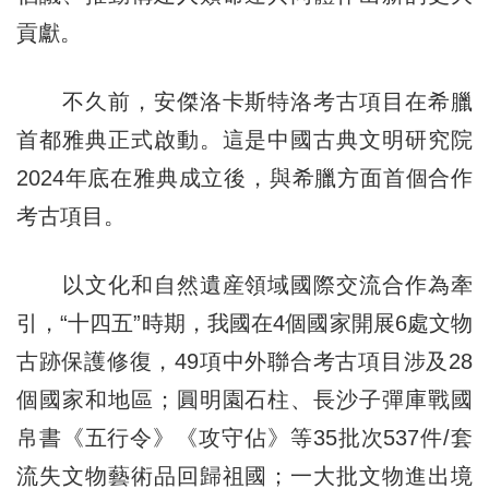
貢獻。
不久前，安傑洛卡斯特洛考古項目在希臘
首都雅典正式啟動。這是中國古典文明研究院
2024年底在雅典成立後，與希臘方面首個合作
考古項目。
以文化和自然遺産領域國際交流合作為牽
引，“十四五”時期，我國在4個國家開展6處文物
古跡保護修復，49項中外聯合考古項目涉及28
個國家和地區；圓明園石柱、長沙子彈庫戰國
帛書《五行令》《攻守佔》等35批次537件/套
流失文物藝術品回歸祖國；一大批文物進出境