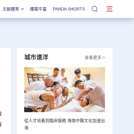
文娛體育
樓蘭平臺
PANDA SHORTS
站內搜索
城市遠洋
查看更多 >
啟
從人才培養到臨床服務 海南中醫文化加速出
群
海