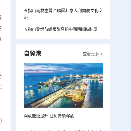
五指山雨林童聲合唱團赴意大利開展文化交
團
流
黎
五指山黎錦苗繡服飾亮相中國國際時裝周
故
，
自貿港
查看更多 >
陸
完
開放能級提升 紅利持續釋放