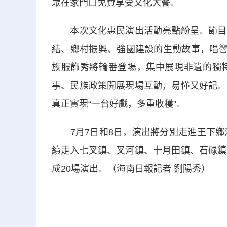
眾在家門口免費享受文化大餐。
本次文化惠民演出活動亮點紛呈。節目編
結、鄉村振興、強國建設的生動故事，唱響
族服飾秀將輪番登場，集中展現非遺的獨
事、民族政策開展現場互動，易懂又好記。
真正實現“一台好戲，多重收穫”。
7月7日和8日，演出將分別走進王下鄉浪
續走入七叉鎮、叉河鎮、十月田鎮、石碌鎮
成20場演出。（海南日報記者 劉陽秀）