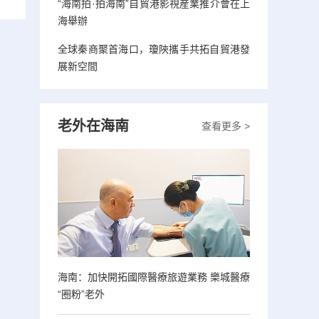
“海南拍·拍海南”自貿港影視産業推介會在上
海舉辦
全球秦商聚首海口，瓊陝攜手共拓自貿港發
展新空間
老外在海南
查看更多 >
海南：加快開拓國際醫療旅遊業務 樂城醫療
“圈粉”老外