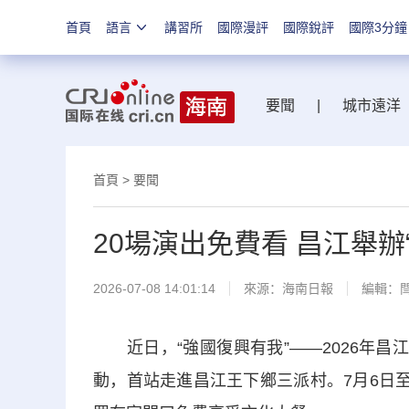
首頁
語言
講習所
國際漫評
國際銳評
國際3分鐘
要聞
|
城市遠洋
首頁
>
要聞
20場演出免費看 昌江舉
2026-07-08 14:01:14
來源：
海南日報
編輯：
近日，“強國復興有我”——2026年昌
動，首站走進昌江王下鄉三派村。7月6日