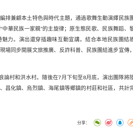
排兼顧本土特色與時代主題，通過歌舞生動演繹民族
“中華民族一家親”的主旋律；原生態民歌、民族舞蹈、
特魅力。演出還穿插趣味互動宣講，結合本地民族團結
現場同步開展文旅推廣、反詐科普、民族團結進步宣傳
論村和洪水村。隨後在7月下旬至8月底，演出團隊將
、昌化鎮、烏烈鎮、海尾鎮等鄉鎮的村莊和社區，共計
分享：