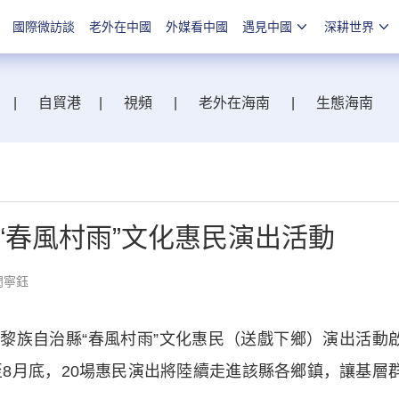
國際微訪談
老外在中國
外媒看中國
遇見中國
深耕世界
|
自貿港
|
視頻
|
老外在海南
|
生態海南
辦“春風村雨”文化惠民演出活動
閆寧鈺
江黎族自治縣“春風村雨”文化惠民（送戲下鄉）演出活動
至8月底，20場惠民演出將陸續走進該縣各鄉鎮，讓基層