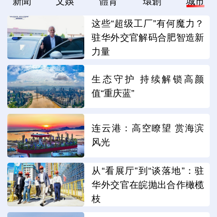
新聞
文娛
體育
環創
城市
这些“超级工厂”有何魔力？
驻华外交官解码合肥智造新
力量
生态守护 持续解锁高颜
值“重庆蓝”
连云港：高空瞭望 赏海滨
风光
从“看展厅”到“谈落地”：驻
华外交官在皖抛出合作橄榄
枝