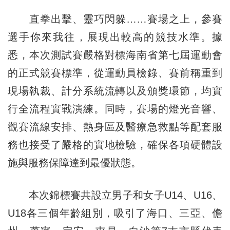
直拳出擊、靈巧閃躲……賽場之上，參賽
選手你來我往，展現出較高的競技水準。據
悉，本次測試賽嚴格對標海南省第七屆運動會
的正式競賽標準，從運動員檢錄、賽前稱重到
現場執裁、計分系統流轉以及頒獎環節，均實
行全流程實戰演練。同時，賽場的燈光音響、
觀賽流線安排、熱身區及醫療急救點等配套服
務也接受了嚴格的實地檢驗，確保各項硬體設
施與服務保障達到最優狀態。
本次錦標賽共設立男子和女子U14、U16、
U18各三個年齡組別，吸引了海口、三亞、儋