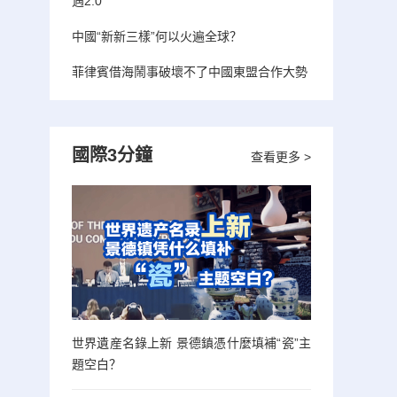
遇2.0”
中國“新新三樣”何以火遍全球？
菲律賓借海鬧事破壞不了中國東盟合作大勢
國際3分鐘
查看更多 >
世界遺産名錄上新 景德鎮憑什麼填補“瓷”主
題空白？