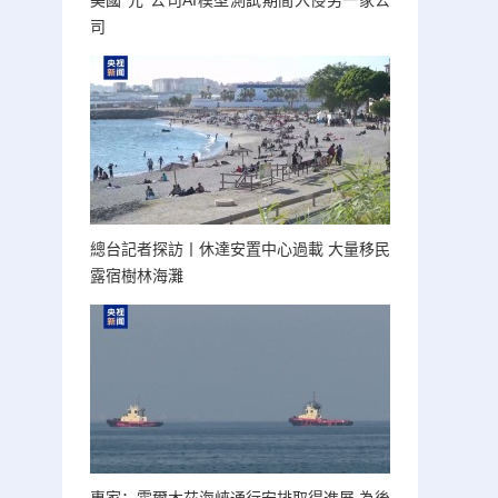
美國“元”公司AI模型測試期間入侵另一家公
司
總台記者探訪丨休達安置中心過載 大量移民
露宿樹林海灘