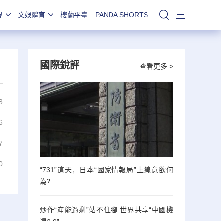
界
文娛體育
樓蘭平臺
PANDA SHORTS
站內搜索
國際銳評
查看更多 >
3
6
7
0
“731”這天，日本“國家情報局”上線意欲何
為？
炒作“産能過剩”站不住腳 世界共享“中國機