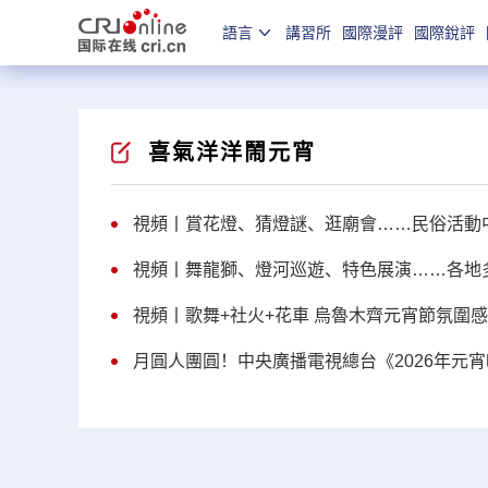
語言
講習所
國際漫評
國際銳評
喜氣洋洋鬧元宵
視頻丨賞花燈、猜燈謎、逛廟會……民俗活動
視頻丨舞龍獅、燈河巡遊、特色展演……各地
視頻丨歌舞+社火+花車 烏魯木齊元宵節氛圍
月圓人團圓！中央廣播電視總台《2026年元