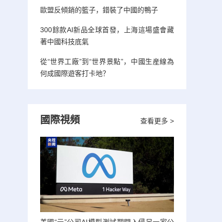
歐盟反傾銷的籃子，錯裝了中國的鴨子
300餘款AI新品全球首發，上海這場盛會藏
著中國科技底氣
從“世界工廠”到“世界景點”，中國生産線為
何成國際遊客打卡地？
國際視頻
查看更多 >