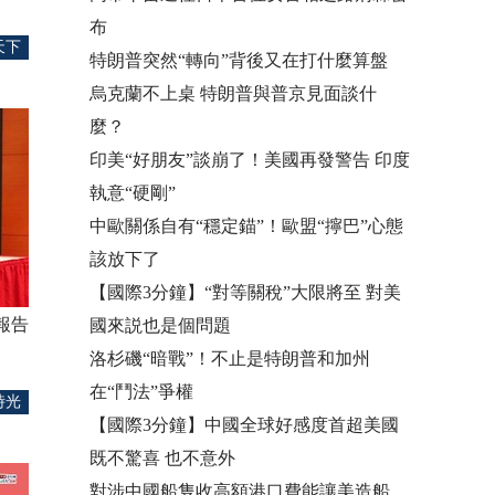
布
天下
特朗普突然“轉向”背後又在打什麼算盤
烏克蘭不上桌 特朗普與普京見面談什
麼？
印美“好朋友”談崩了！美國再發警告 印度
執意“硬剛”
中歐關係自有“穩定錨”！歐盟“擰巴”心態
該放下了
【國際3分鐘】“對等關稅”大限將至 對美
報告
國來説也是個問題
洛杉磯“暗戰”！不止是特朗普和加州
在“鬥法”爭權
時光
【國際3分鐘】中國全球好感度首超美國
既不驚喜 也不意外
對涉中國船隻收高額港口費能讓美造船