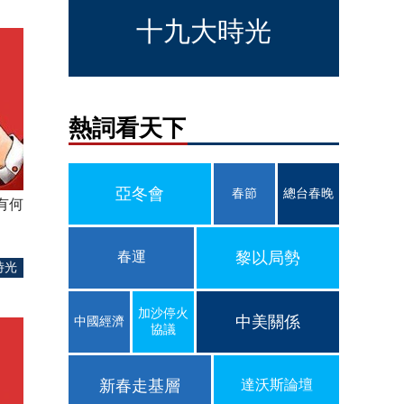
十九大時光
熱詞看天下
亞冬會
春節
總台春晚
有何
春運
黎以局勢
時光
加沙停火
中美關係
中國經濟
協議
新春走基層
達沃斯論壇