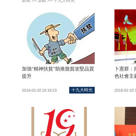
>>
>> 十九大時光
新聞
滾動
加強“精神扶貧”助推脫貧攻堅品質
卜憲群：
提升
色社會主
十九大時光
2018-02-20 16:19:23
2018-02-20 