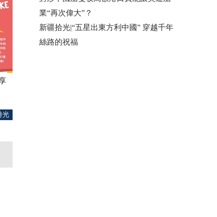
業“再次偉大”？
新疆拾光|“五星出東方利中國” 穿越千年
絲路的祝福
享
時光