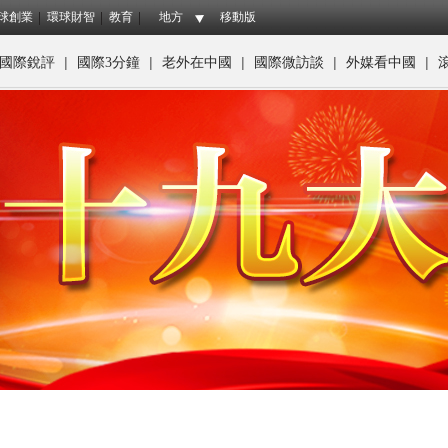
球創業
環球財智
教育
地方
移動版
|
|
|
|
|
國際銳評
國際3分鐘
老外在中國
國際微訪談
外媒看中國