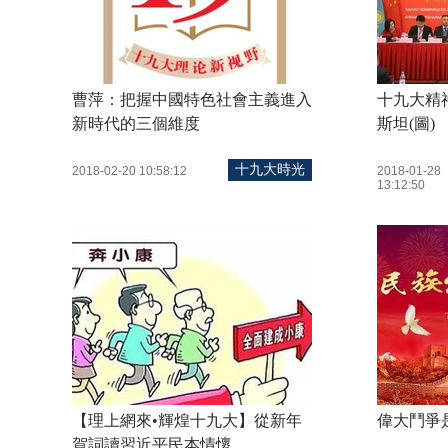
曹萍：把握中國特色社會主義進入
十九大精
新時代的三個維度
斯坦(圖)
十九大時光
2018-02-20 10:58:12
2018-01-28
13:12:50
【理上網來•輝煌十九大】從新年
偉大鬥爭
賀詞讀習近平民本情懷