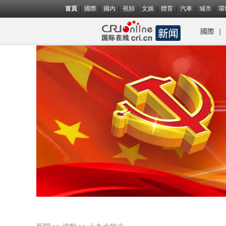
首頁
國際
國內
視頻
文娛
體育
汽車
城市
環
|
國際