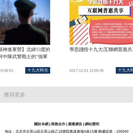
精神進軍營】北緯53度的
學思踐悟十九大|互聯網普惠共
河中隊武警戰士的“強軍
十九大時光
十九大
23:09:53
2017-12-01 15:00:35
獲得更多
關於本網
|
商務合作
|
廣播廣告
|
網站聲明
地址：北京市石景山區石景山路乙18號院萬達廣場A座15層 郵遞區號：100040