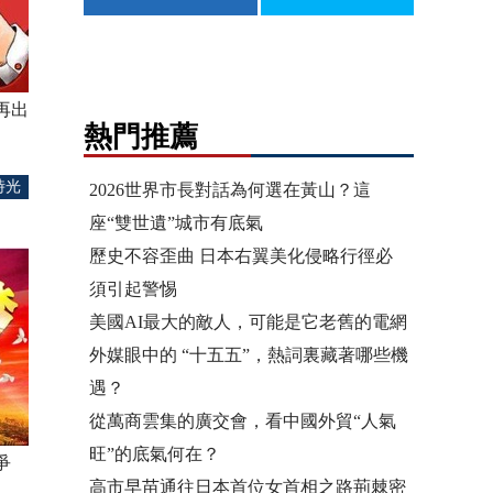
再出
熱門推薦
時光
2026世界市長對話為何選在黃山？這
座“雙世遺”城市有底氣
歷史不容歪曲 日本右翼美化侵略行徑必
須引起警惕
美國AI最大的敵人，可能是它老舊的電網
外媒眼中的 “十五五”，熱詞裏藏著哪些機
遇？
從萬商雲集的廣交會，看中國外貿“人氣
旺”的底氣何在？
爭
高市早苗通往日本首位女首相之路荊棘密