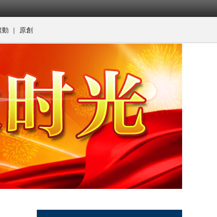
|
滾動
原創