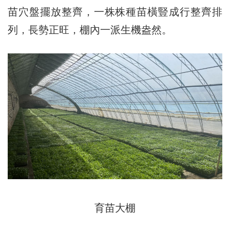
苗穴盤擺放整齊，一株株種苗橫豎成行整齊排
列，長勢正旺，棚內一派生機盎然。
育苗大棚