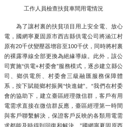
工作人員檢查扶貧車間用電情況
為了讓村裏的扶貧項目用上安全電、放心
電，國網寧夏固原市西吉縣供電公司將涵江村
原有20千伏變壓器增容至100千伏，同時將村裏
的裸露導線全部更換為絕緣導線。此外，該公
司實施“供電+村委會”服務模式，逐步建立縣公
司、鄉供電所、村委會三級融匯服務保障體
系，按下賦能鄉村振興“快進鍵”。“我們在村委
會的協助下，建立臺區經理微信群，客戶有用
電需求直接在微信群反應，臺區經理第一時間
與客戶聯繫解決，保證客戶反映的各類用電需
求都能及時得到回復和解決。”國網寧夏固原西