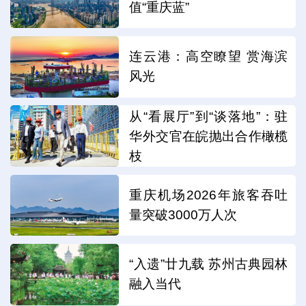
值“重庆蓝”
连云港：高空瞭望 赏海滨
风光
从“看展厅”到“谈落地”：驻
华外交官在皖抛出合作橄榄
枝
重庆机场2026年旅客吞吐
量突破3000万人次
“入遗”廿九载 苏州古典园林
融入当代