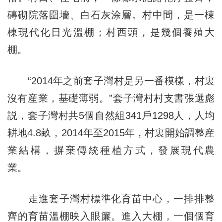
磚砌院落圍墻、白石灰涂層。村中間，是一棟
棟現代化日光溫棚；村西頭，是幾個養殖大
棚。
“2014年之前套子灣村是另一番模樣，村裏
沒有産業，基礎薄弱。”套子灣村村支書張選彪
説，套子灣村共5個自然組341戶1298人，人均
耕地4.8畝，2014年至2015年，村裏開始調整産
業結構，摒棄傳統種植方式，發展現代農
業。
走進套子灣村標準化育苗中心，一排排整
齊的育苗溫棚映入眼簾。進入大棚，一個個育