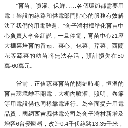
“育苗、噴灌、保鮮……各個環節都需要用
電！架設的線路和供電部門貼心的服務有效解
決了我們的用電難題。”套子灣村標準化育苗中
心負責人李金紅説，一旦停電，育苗中心21座
大棚裏培育的番茄、菜心、包菜、芹菜、西蘭
花等蔬菜的幼苗將無法存活，預計損失在50
萬-60萬元。
當前，正值蔬菜育苗的關鍵時期，恒溫的
育苗環境離不開電，大棚內噴灌、照明、卷簾
等用電設備也同樣靠電運行。為全面提升用電
品質，國網西吉縣供電公司為套子灣村新增及
增容6台變壓器，改造0.4千伏線路13.35千米，