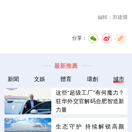
編輯：郭建國
分享：
最新推薦
新聞
文娛
體育
環創
城市
这些“超级工厂”有何魔力？
驻华外交官解码合肥智造新
力量
生态守护 持续解锁高颜