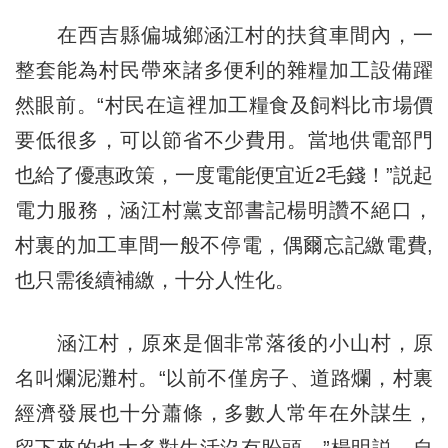
在西吉縣偏城鄉涵江村的扶貧車間內，一
整套能為村民帶來諸多便利的雜糧加工設備躍
然眼前。“村民在這裡加工糧食及飼料比市場價
要低很多，可以節省不少費用。當地供電部門
也給了優惠政策，一度電能便宜近2毛錢！”説起
電力服務，涵江村黨支部書記楊明讚不絕口，
村裏的加工車間一般不停電，偶爾忘記繳電費,
也只需後續補繳，十分人性化。
涵江村，原來是個非常落後的小山村，原
名叫爛泥灘村。“以前不僅房子、道路爛，村裏
經濟發展也十分蕭條，多數人常年在外謀生，