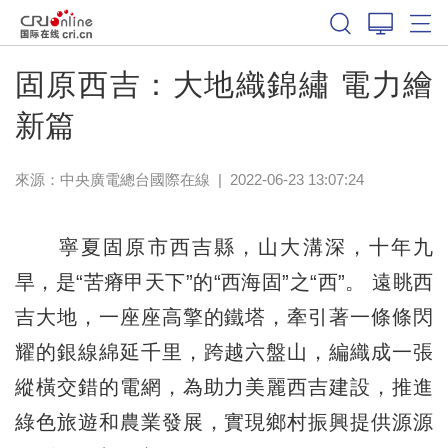
固原西吉：大地織錦繡 電力繪
新篇
來源：中央廣電總台國際在線
|
2022-06-23 13:07:24
寧夏固原市西吉縣，山大溝深，十年九
旱，是“苦瘠甲天下”的“西海固”之“西”。 遠眺西
吉大地，一座座高擎的鐵塔，牽引著一條條閃
耀的銀線綿延千里，跨越六盤山，編織成一張
縱橫交錯的電網，為助力美麗西吉建設，推進
綠色旅遊和農業發展，實現鄉村振興提供源源