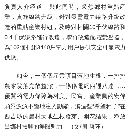
負責人介紹道，與此同時，聚焦鄉村重點産
業，實施線路升級，針對亟需電力線路升級改
造的重點産業村組，及時對相關10千伏線路和
0.4千伏線路進行改造，增容改造配電變壓器，
為102個村組3440戶電力用戶提供安全可靠電力
供應。
如今，一個個産業項目落地生根，一排排
農家院落寬敞整潔，一條條電網四通八達……
優質的電力保障為村美、民富、産業興的宏偉
願景源源不斷地注入動能，讓這些“希望種子”在
西吉縣的農村大地生根發芽、開花結果，釋放
出鄉村振興的無限魅力。（文/圖 唐莎）