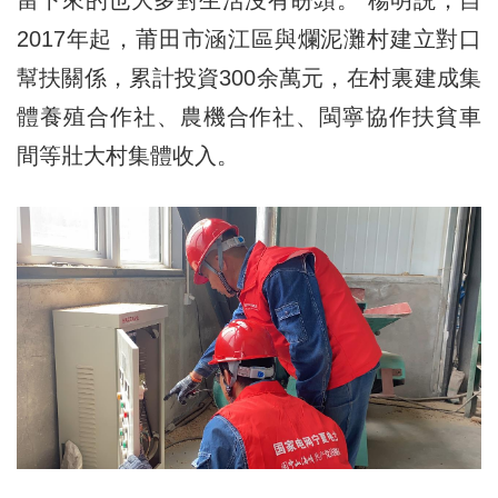
留下來的也大多對生活沒有盼頭。”楊明説，自
2017年起，莆田市涵江區與爛泥灘村建立對口
幫扶關係，累計投資300余萬元，在村裏建成集
體養殖合作社、農機合作社、閩寧協作扶貧車
間等壯大村集體收入。