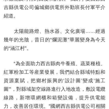
吉縣供電公司偏城鄉供電所外勤班長付軍平介
紹道。
太陽能路燈、熱水器、文化廣場……經過
幾年的光陰，昔日的“爛泥灘”華麗變身為今天
的“涵江村”。
“為全面助力西吉縣肉牛養殖、蔬菜種植、
紅軍粉加工等産業發展，我們結合縣域特點和
資源稟賦，把鄉村振興的‘設計圖’變成‘施工
圖’”，對縣域架空線路進行入地改造，敷設電纜
線路，新增環網櫃和箱變設備，提升供電能
力，改善居住環境。”國網西吉縣供電公司相關