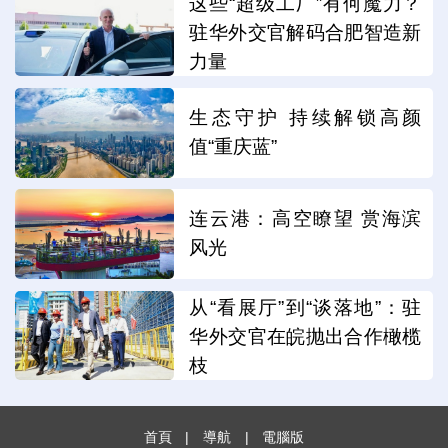
这些“超级工厂”有何魔力？
驻华外交官解码合肥智造新
力量
生态守护 持续解锁高颜
值“重庆蓝”
连云港：高空瞭望 赏海滨
风光
从“看展厅”到“谈落地”：驻
华外交官在皖抛出合作橄榄
枝
首頁
|
導航
|
電腦版