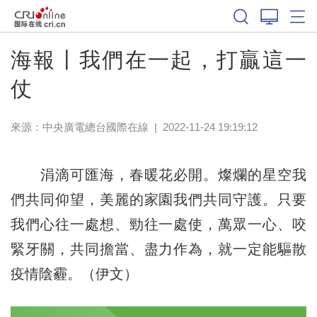
海報丨我們在一起，打贏這一
仗
來源：中央廣電總台國際在線
|
2022-11-24 19:19:12
涓滴可匯海，春暖花必開。燦爛的星空我
們共同仰望，美麗的家園我們共同守護。只要
我們心往一處想、勁往一處使，萬眾一心、咬
緊牙關，共同擔當、盡力作為，就一定能驅散
疫情陰霾。（伊文）