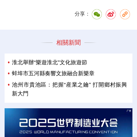
分享：
相關新聞
淮北舉辦“樂遊淮北”文化旅遊節
蚌埠市五河縣奏響文旅融合新樂章
池州市貴池區：把握“産業之鑰” 打開鄉村振興
新大門