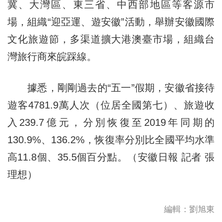
冀、大灣區、東三省、中西部地區等客源市
場，組織“迎亞運、遊安徽”活動，舉辦安徽國際
文化旅遊節，多渠道擴大港澳臺市場，組織台
灣旅行商來皖踩線。
據悉，剛剛過去的“五一”假期，安徽省接待
遊客4781.9萬人次（位居全國第七）、旅遊收
入239.7億元，分別恢復至2019年同期的
130.9%、136.2%，恢復率分別比全國平均水準
高11.8個、35.5個百分點。（安徽日報 記者 張
理想）
編輯：劉旭東