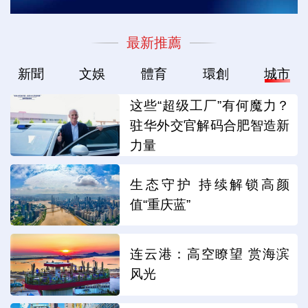
最新推薦
新聞
文娛
體育
環創
城市
这些“超级工厂”有何魔力？
驻华外交官解码合肥智造新
力量
生态守护 持续解锁高颜
值“重庆蓝”
连云港：高空瞭望 赏海滨
风光