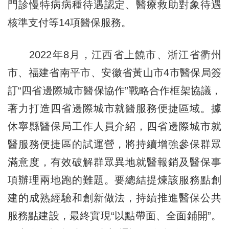
門診慢特病病種待遇認定、醫療救助對象待遇
核準支付等14項醫保服務。
2022年8月，江西省上饒市、浙江省衢州
市、福建省南平市、安徽省黃山市4市醫保局簽
訂“四省邊際城市醫保協作”戰略合作框架協議，
著力打造四省邊際城市就醫服務便捷區域。據
休寧縣醫保局工作人員介紹，四省邊際城市就
醫服務便捷區的試運營，將持續增強參保群眾
滿意度，有效破解群眾異地就醫報銷及醫保事
項辦理兩地跑的難題。要總結提煉該服務點創
建的成熟經驗和創新做法，持續推進醫保公共
服務點建設，最終實現“以點帶面、全面鋪開”。