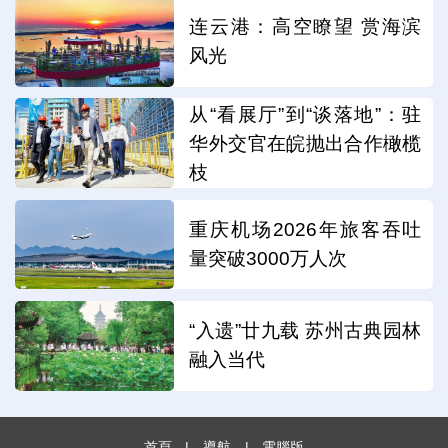
连云港：高空瞭望 赏海滨
风光
从“看展厅”到“谈落地”：驻
华外交官在皖抛出合作橄榄
枝
重庆机场2026年旅客吞吐
量突破3000万人次
“入遗”廿九载 苏州古典园林
融入当代
首頁
|
導航
|
電腦版