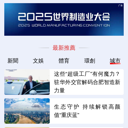
最新推薦
新聞
文娛
體育
環創
城市
这些“超级工厂”有何魔力？
驻华外交官解码合肥智造新
力量
生态守护 持续解锁高颜
值“重庆蓝”