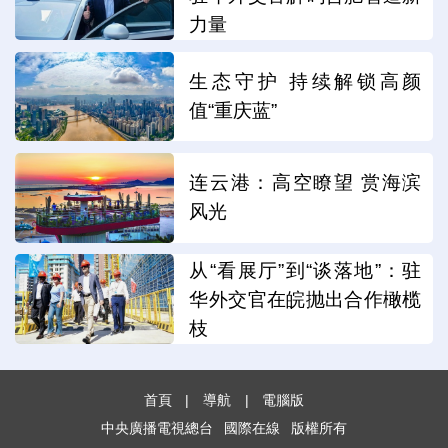
力量
生态守护 持续解锁高颜
值“重庆蓝”
连云港：高空瞭望 赏海滨
风光
从“看展厅”到“谈落地”：驻
华外交官在皖抛出合作橄榄
枝
首頁
|
導航
|
電腦版
中央廣播電視總台
國際在線
版權所有