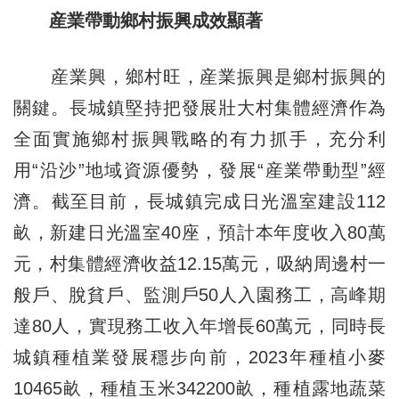
産業帶動鄉村振興成效顯著
産業興，鄉村旺，産業振興是鄉村振興的
關鍵。長城鎮堅持把發展壯大村集體經濟作為
全面實施鄉村振興戰略的有力抓手，充分利
用“沿沙”地域資源優勢，發展“産業帶動型”經
濟。截至目前，長城鎮完成日光溫室建設112
畝，新建日光溫室40座，預計本年度收入80萬
元，村集體經濟收益12.15萬元，吸納周邊村一
般戶、脫貧戶、監測戶50人入園務工，高峰期
達80人，實現務工收入年增長60萬元，同時長
城鎮種植業發展穩步向前，2023年種植小麥
10465畝，種植玉米342200畝，種植露地蔬菜