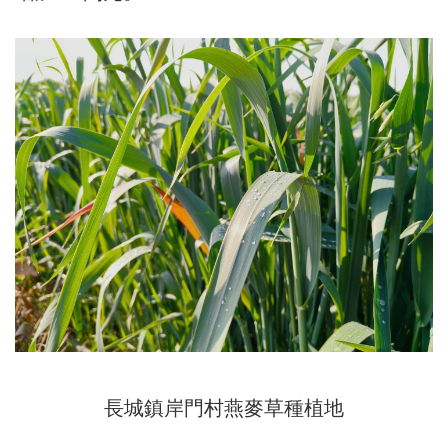
長城鎮岸門村燕麥草種植地