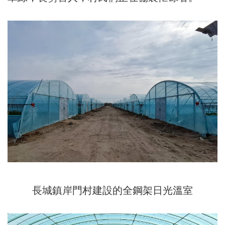
長城鎮岸門村建設的全鋼架日光溫室