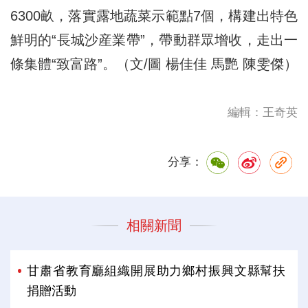
6300畝，落實露地蔬菜示範點7個，構建出特色
鮮明的“長城沙産業帶”，帶動群眾增收，走出一
條集體“致富路”。（文/圖 楊佳佳 馬艷 陳雯傑）
編輯：王奇英
分享：
相關新聞
甘肅省教育廳組織開展助力鄉村振興文縣幫扶
捐贈活動