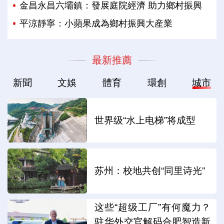
金昌永昌六壩鎮：發展庭院經濟 助力鄉村振興
平涼靜寧：小蘋果成為鄉村振興大産業
最新推薦
新聞
文娛
體育
環創
城市
世界级“水上电梯”将成型
苏州：校地共创“同里诗光”
这些“超级工厂”有何魔力？
驻华外交官解码合肥智造新