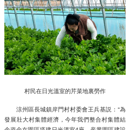
村民在日光溫室的芹菜地裏勞作
涼州區長城鎮岸門村村委會王兵基説：“為
發展壯大村集體經濟，今年我們整合村集體結
余資金在園區搭建日光溫室4座，産業園區建設