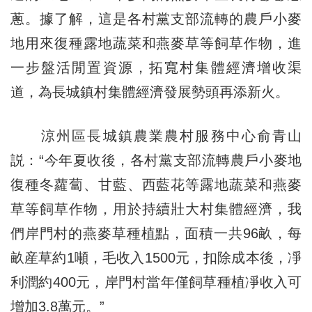
蔥。據了解，這是各村黨支部流轉的農戶小麥
地用來復種露地蔬菜和燕麥草等飼草作物，進
一步盤活閒置資源，拓寬村集體經濟增收渠
道，為長城鎮村集體經濟發展勢頭再添新火。
涼州區長城鎮農業農村服務中心俞青山
説：“今年夏收後，各村黨支部流轉農戶小麥地
復種冬蘿蔔、甘藍、西藍花等露地蔬菜和燕麥
草等飼草作物，用於持續壯大村集體經濟，我
們岸門村的燕麥草種植點，面積一共96畝，每
畝産草約1噸，毛收入1500元，扣除成本後，凈
利潤約400元，岸門村當年僅飼草種植凈收入可
增加3.8萬元。”