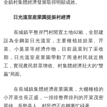
全鎮村集體經濟發展取得明顯成效。
日光溫室産業園提振村經濟
長城鎮平整岸門村閒置土地62畝，全部建
設為全鋼架日光溫室，主要種植娃娃菜、芹
菜、小葉菜等經濟作物，目前蔬菜到了采收
期，日光溫室産業園帶動了周邊村民就近務
工，實現農民群眾增收、村集體經濟壯大的“雙
贏”局面。
在長城鎮集體經濟産業園裏，大棚種植的
小芹菜生長正盛，一排排整齊排列的芹菜茂密
翠綠，長勢喜人，村民們正在棚裏忙碌著。