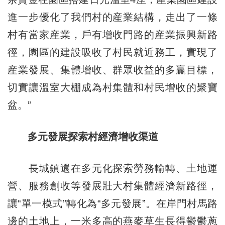
進一步優化了我們村的産業結構，走出了一條
村有當家産業，戶有增收門路的産業振興新路
徑，園區的建設吸收了村民就近務工，實現了
産業發展、集體增收、群眾收益的多贏目標，
切實讓溫室大棚成為村集體和村民增收的聚寶
盆。”
多元發展探索村經濟增收渠道
長城鎮還在多元化探索勞務輸轉、土地運
營、服務創收等發展壯大村集體經濟新路徑，
讓“單一模式”轉化為“多元發展”。在岸門村馬路
邊的土地上，一米多高的燕麥草生長得鬱鬱蔥