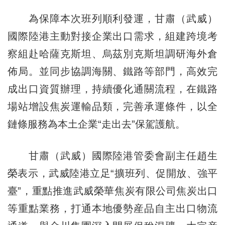
為保障本次班列順利發運，甘肅（武威）
國際陸港主動對接企業出口需求，組建跨境考
察組赴哈薩克斯坦、烏茲別克斯坦調研海外倉
佈局。並同步協調海關、鐵路等部門，高效完
成出口資質辦理，持續優化通關流程，在鐵路
場站增設焦炭運輸品類，完善承運條件，以全
鏈條服務為本土企業“走出去”保駕護航。
甘肅（武威）國際陸港管委會副主任趙生
榮表示，武威陸港立足“擴班列、促開放、強平
臺”，重點推進武威榮華焦炭有限公司焦炭出口
等重點業務，打通本地優勢産品自主出口物流