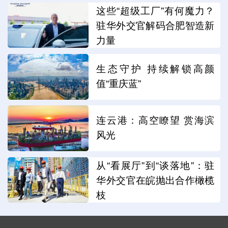
这些“超级工厂”有何魔力？
驻华外交官解码合肥智造新
力量
生态守护 持续解锁高颜
值“重庆蓝”
连云港：高空瞭望 赏海滨
风光
从“看展厅”到“谈落地”：驻
华外交官在皖抛出合作橄榄
枝