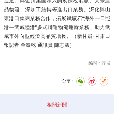
通道。與金川集團深入開展保稅混礦、大宗産
品物流、深加工結轉等進出口業務。深化與山
東港口集團業務合作，拓展鐵礦石“海外—日照
港—武威陸港”多式聯運物流運輸業務，助力武
威市外向型經濟高品質增長。（新甘肅·甘肅日
報記者 金奉乾 通訊員 陳志鑫）
編輯：薛陽
分享：
相關新聞