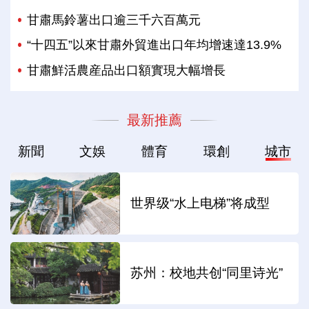
甘肅馬鈴薯出口逾三千六百萬元
“十四五”以來甘肅外貿進出口年均增速達13.9%
甘肅鮮活農産品出口額實現大幅增長
最新推薦
新聞
文娛
體育
環創
城市
世界级“水上电梯”将成型
苏州：校地共创“同里诗光”