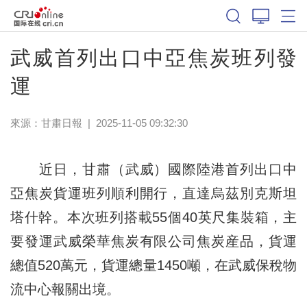
武威首列出口中亞焦炭班列發
運
來源：
甘肅日報
|
2025-11-05 09:32:30
近日，甘肅（武威）國際陸港首列出口中
亞焦炭貨運班列順利開行，直達烏茲別克斯坦
塔什幹。本次班列搭載55個40英尺集裝箱，主
要發運武威榮華焦炭有限公司焦炭産品，貨運
總值520萬元，貨運總量1450噸，在武威保稅物
流中心報關出境。