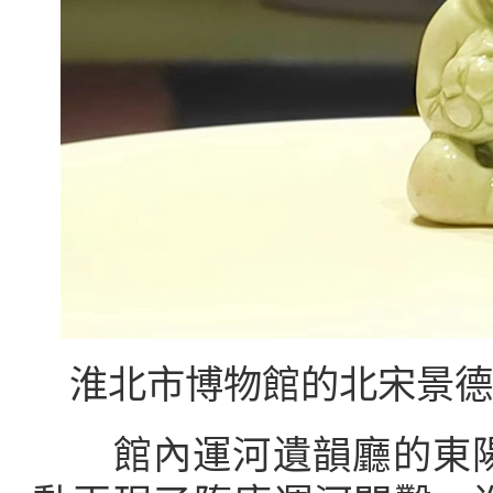
淮北市博物館的北宋景德
館內運河遺韻廳的東陽