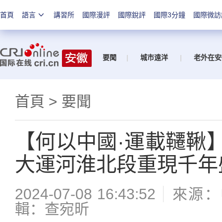
首頁
語言
講習所
國際漫評
國際銳評
國際3分鐘
國際微訪
要聞
|
城市遠洋
|
老外在安
首頁
>
要聞
【何以中國·運載韆鞦
大運河淮北段重現千年
2024-07-08 16:43:52
來源：
輯：查宛昕