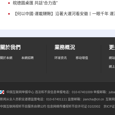
皖德圓桌匯 共話“合力造”
【何以中國·運載韆鞦】沿著大運河看安徽丨一眼千年 運
關於我們
業務概況
更
關於本網
本網招聘
环球资讯
移动增值
網站
網上
中国互联网举报中心
违法和不良信息举报电话：010-67401009 举报邮箱：jubao@
新闻从业人员职业道德监督电话：010-67401111 监督邮箱：jiancha@cri.cn 互联
中国互联网视听节目服务自律公约
信息网络传播视听节目许可证 0102002 京ICP证