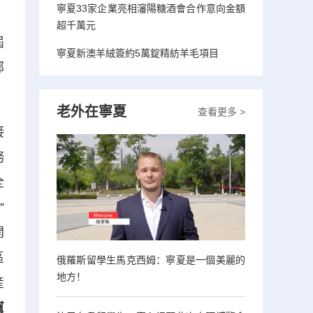
寧夏33家企業亮相瀋陽糖酒會合作意向金額
超千萬元
屆
寧夏新澳羊絨簽約5萬錠精紡羊毛項目
部
老外在寧夏
查看更多 >
接
務
全
”
開
區
俄羅斯留學生馬克西姆：寧夏是一個美麗的
地方！
産
幫