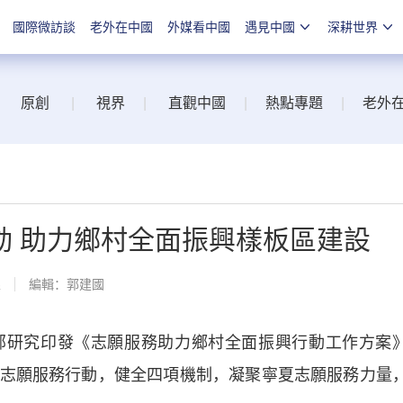
國際微訪談
老外在中國
外媒看中國
遇見中國
深耕世界
原創
|
視界
|
直觀中國
|
熱點專題
|
老外
動 助力鄉村全面振興樣板區建設
線
編輯：郭建國
研究印發《志願服務助力鄉村全面振興行動工作方案
志願服務行動，健全四項機制，凝聚寧夏志願服務力量