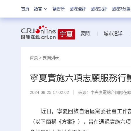
首頁
語言
講習所
國際漫評
國際銳評
國際3分鐘
要聞
|
城市遠洋
|
首頁
>
要聞列表
寧夏實施六項志願服務行
2024-08-23 17:02:02
來源：中央廣電總台國際在
近日，寧夏回族自治區黨委社會工作部
（以下簡稱《方案》），旨在通過實施六項