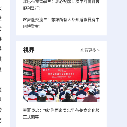
津巴布韋留學生：衷心祝願此次中阿博覽會
服
順利舉行！
受
喀麥隆交流生：想讓所有人都知道寧夏有中
阿博覽會！
活
群
導
視界
查看更多 >
樸
農
，
康
基
證
寧夏吳忠：“味”你而來吳忠早茶美食文化節
正式開幕
務