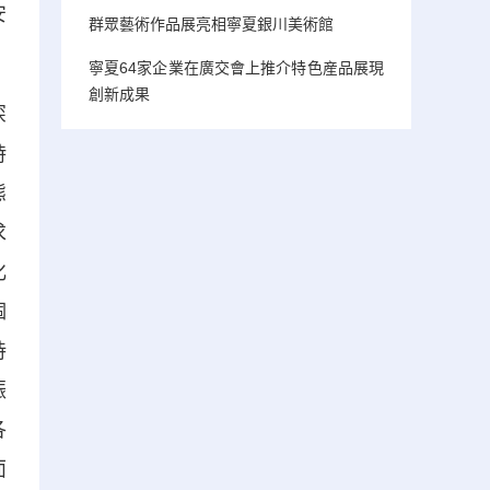
安
群眾藝術作品展亮相寧夏銀川美術館
寧夏64家企業在廣交會上推介特色産品展現
創新成果
深
時
態
求
化
個
持
振
各
面