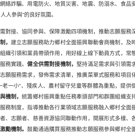
網絡詐騙、用電防火、地質災害、地震、防溺水、食品
人人參與”的良好氛圍。
對接、協同參與、保障激勵四項機制，推動志願服務
制，
建立志願服務助力鄉村全面振興聯動會商機制，及
組織引領和黨員帶頭作用，用好線上線下動員方式，常
服務實踐。
健全供需對接機制，
堅持滿足需求與引領需
志願服務需求，發佈需求清單，推廣菜單式服務和項目
一老一小”、殘疾人、農村留守兒童等群體為重點，提供
與機制，
統籌鄉村振興重點任務牽頭部門和群團組織支
服務制度，指導推動各行業領域志願服務融入鄉村全面
者、志願者、慈善資源協同聯動作用，開展形式多樣、
激勵機制。
鼓勵通過購買服務推動志願服務參與鄉村全