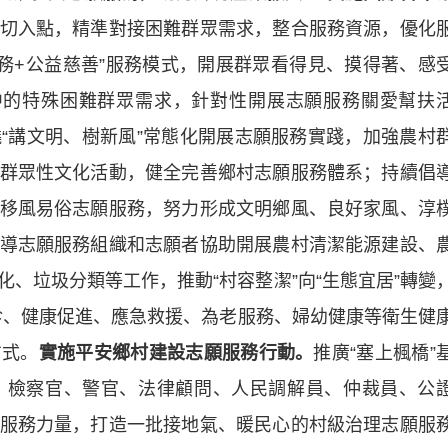
切入點，精準對接困難群眾需求，整合服務資源，優化
服務+公益慈善”服務模式，開展群眾看得見、摸得著、感
中的特殊困難群眾需求，針對性開展志願服務關愛幫扶
繞“講文明、樹新風”常態化開展志願服務實踐，加強農村
群眾性文化活動，健全完善鄉村志願服務體系；持續倡
移風易俗志願服務，努力形成文明鄉風、良好家風、淳
導志願服務組織和志願者協助開展農村清潔能源建設、
、垃圾分類等工作，‌推動“村容整潔”向“生態宜居”轉變
義診、健康促進、應急救援、為老服務、婦幼健康等衛生健
方式。
實施平安鄉村建設志願服務行動。
推廣“塞上楓橋”
、檢察官、警官、法律顧問、人民調解員、仲裁員、公
服務力量，打造一批接地氣、暖民心的村級治理志願服