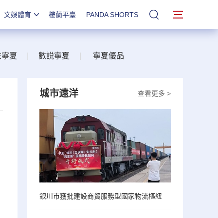
文娛體育
樓蘭平臺
PANDA SHORTS
站內搜索
在寧夏
|
數説寧夏
|
寧夏優品
城市遠洋
查看更多 >
》
銀川市獲批建設商貿服務型國家物流樞紐
，