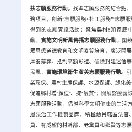
扶志願服務行動。
找準志願服務的結合點、
務項目，創新“志願服務+社工服務”“志願
得到的志願實踐活動；聚焦農村8類家庭
動。
實施文明新風傳播志願服務行動。
圍
眾思想道德教育和文明素質培育，廣泛開展
厚養薄葬、抵制高額彩禮、破除封建迷信等
民風。
實施環境衛生潔美志願服務行動。
引
業環保、農村生態保護、水源保護、綠化美化
促進鄉村增“顏值”、提“氣質”；開展醫療
志願服務活動，倡導科學文明健康的生活
層法治工作機製品牌，積極動員轄區法官
員、有威望的村幹部、老黨員和鄉賢等志願