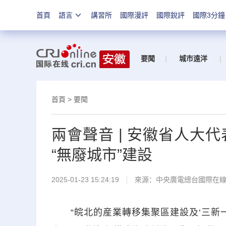
首頁
語言
講習所
國際漫評
國際銳評
國際3分鐘
要聞
|
城市遠洋
|
首頁
>
要聞
兩會聲音 | 安徽省人大
“無廢城市”建設
2025-01-23 15:24:19
來源：中央廣電總台國際在
“皖北的産業轉移集聚區建設及‘三新一