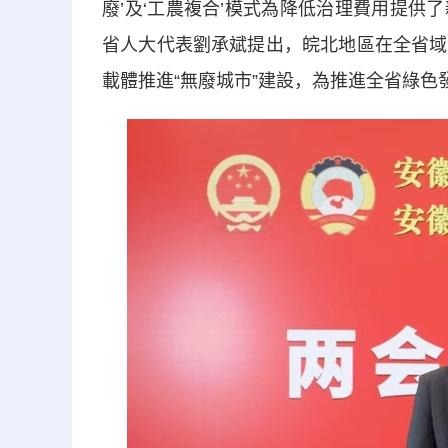
廢’及‘工農複合’模式為降低治理費用提供
省人大代表劉承斌提出，皖北地區在全省域
載體推進“無廢城市”建設，為推進全省綠色