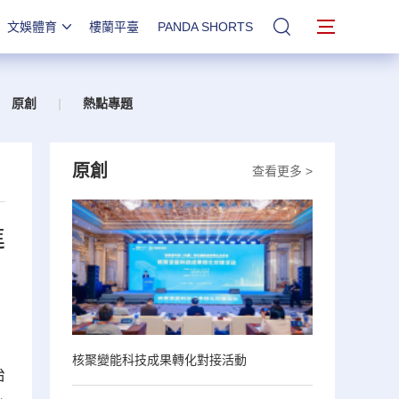
文娛體育
樓蘭平臺
PANDA SHORTS
站內搜索
原創
|
熱點專題
原創
查看更多 >
進
核聚變能科技成果轉化對接活動
治