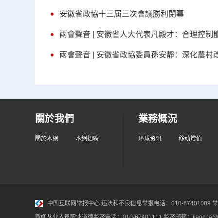
安徽省政協十三屆三次會議勝利閉幕
兩會聲音 | 安徽省人大代表凡殿才：合理控
兩會聲音 | 安徽省政協委員孫安靜：深化農村
關於我們
業務概況
關於本網
本網招聘
环球资讯
移动增值
中国互联网举报中心
违法和不良信息举报电话：010-67401009 举报邮
新闻从业人员职业道德监督电话：010-67401111 监督邮箱：jiancha@c