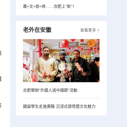
農+文+旅+商……合肥上“新”！
老外在安徽
查看更多 >
進
域
合肥舉辦“外國人過中國節”活動
垃
國留學生走進壽縣 沉浸式感悟楚文化魅力