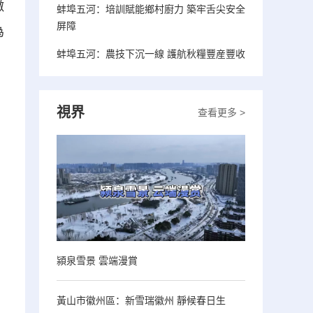
徽
蚌埠五河：培訓賦能鄉村廚力 築牢舌尖安全
屏障
為
蚌埠五河：農技下沉一線 護航秋糧豐産豐收
視界
查看更多 >
潁泉雪景 雲端漫賞
黃山市徽州區：新雪瑞徽州 靜候春日生