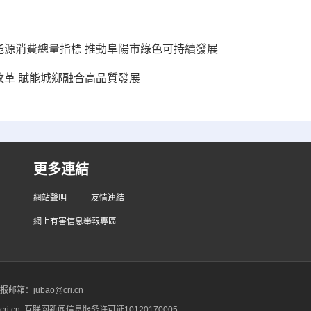
制能源消費總量指標 推動阜陽市綠色可持續發展
改革 賦能城鄉融合高品質發展
更多連結
網站聲明
友情連結
網上有害信息舉報專區
箱：jubao@cri.cn
ri.cn 互联网新闻信息服务许可证10120170005