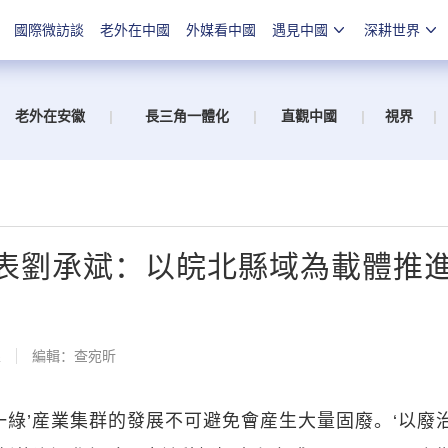
國際微訪談
老外在中國
外媒看中國
遇見中國
深耕世界
老外在安徽
|
長三角一體化
|
直觀中國
|
視界
|
代表劉承斌：以皖北縣域為載體推
線
編輯：查宛昕
綠’産業集群的發展不可避免會産生大量固廢。‘以廢