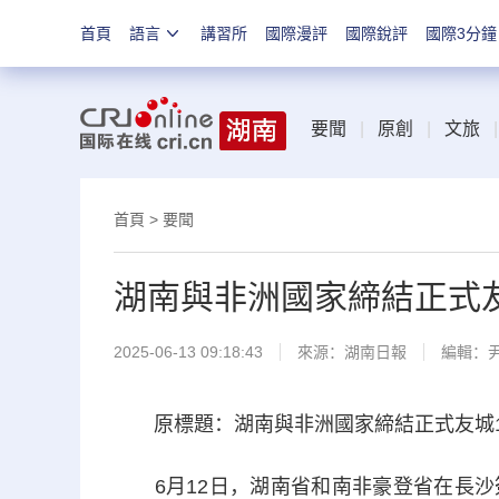
首頁
語言
講習所
國際漫評
國際銳評
國際3分鐘
要聞
|
原創
|
文旅
|
首頁
>
要聞
湖南與非洲國家締結正式友
2025-06-13 09:18:43
來源：
湖南日報
編輯：
原標題：湖南與非洲國家締結正式友城13
6月12日，湖南省和南非豪登省在長沙