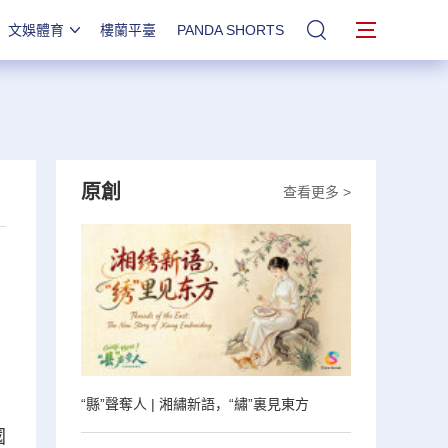
文娛體育
樓蘭平臺
PANDA SHORTS
站內搜索
原創
查看更多 >
“縣”聲奪人 | 湘繡新語，“繡”裏見東方
國