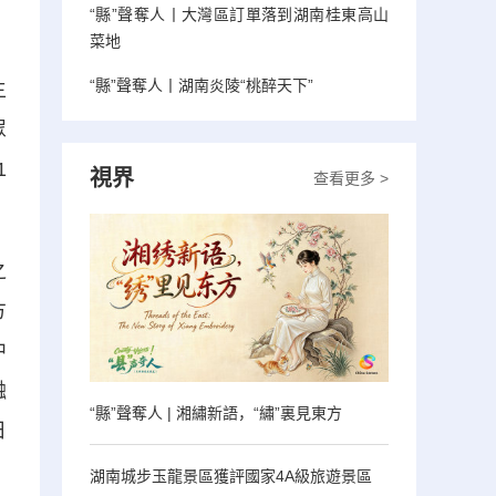
“縣”聲奪人丨大灣區訂單落到湖南桂東高山
菜地
“縣”聲奪人丨湖南炎陵“桃醉天下”
主
眾
1
視界
查看更多 >
之
方
中
融
“縣”聲奪人 | 湘繡新語，“繡”裏見東方
日
湖南城步玉龍景區獲評國家4A級旅遊景區