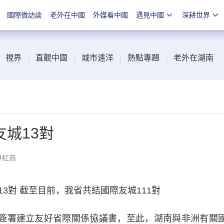
國際微訪談
老外在中國
外媒看中國
遇見中國
深耕世界
視界
|
直觀中國
|
城市遠洋
|
熱點專題
|
老外在湖南
城13對
尹紅燕
對 截至目前，我省共結國際友城111對
簽署建立友好省際關係協議書，至此，湖南與非洲有關