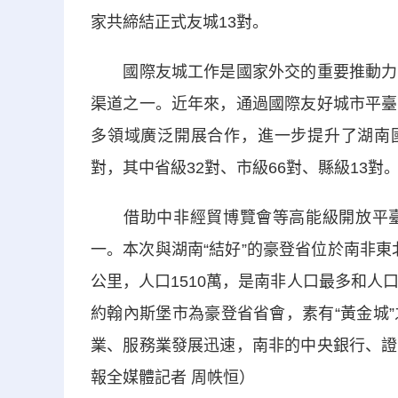
家共締結正式友城13對。
國際友城工作是國家外交的重要推動力量
渠道之一。近年來，通過國際友好城市平臺
多領域廣泛開展合作，進一步提升了湖南國
對，其中省級32對、市級66對、縣級13對
借助中非經貿博覽會等高能級開放平臺
一。本次與湖南“結好”的豪登省位於南非東
公里，人口1510萬，是南非人口最多和人
約翰內斯堡市為豪登省省會，素有“黃金城
業、服務業發展迅速，南非的中央銀行、證
報全媒體記者 周帙恒）