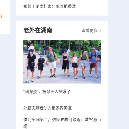
視頻丨湖南桂東：風吹稻香濃
老外在湖南
查看更多 >
“國際張”，被歐洲人擠爆了
外籍志願者助力張家界暑運
位列全國第二，張家界緣何領跑西歐客源市
場