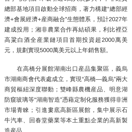
總部基地項目啟動全球招商，著力構建“總部經
濟+會展經濟+産商融合”生態體系，預計2027年
建成投用；湘非農業合作再結碩果，利比裡亞
高粱白酒全産業鏈項目首期投資超2000萬美
元，規劃實現5000萬美元以上年銷售額。
在高橋分展館湖南出口産品集聚區，義烏
市湖南商會代表處成立，實現“高橋—義烏”兩大
商貿樞紐深度聯動；雙峰縣農機産品、明意湖
防窺玻璃等“湖南智造”憑藉定制化服務獲得非洲
市場青睞；引進婁底高新區展館，集中展示石
牛汽車、回春堂藥業等本土重點企業的高新製
造産品。