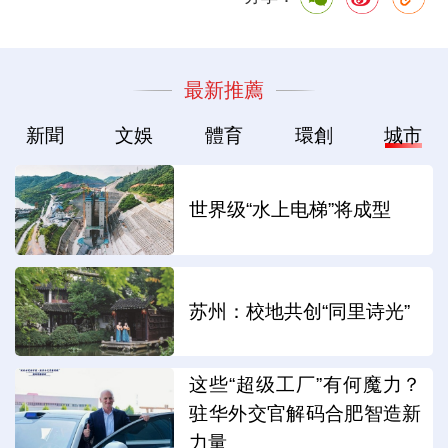
最新推薦
新聞
文娛
體育
環創
城市
世界级“水上电梯”将成型
苏州：校地共创“同里诗光”
这些“超级工厂”有何魔力？
驻华外交官解码合肥智造新
力量