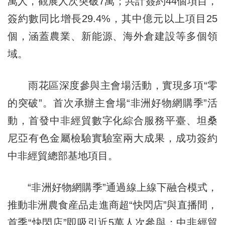
萬人，觀展人次突破7萬；共計簽約44個項目，
簽約數同比增長29.4%，其中億元以上項目25
個，涵蓋農業、新能源、海外倉建設等多個領
域。
雨花區深度參與主會場活動，實現多項“零
的突破”。首次承辦主會場“非洲好物網購季”活
動，首發中非經貿數字化綜合服務平臺、坦桑
尼亞有色金屬檢驗實驗室兩大成果，成功簽約
中非經貿總部基地項目。
“非洲好物網購季”通過線上線下融合模式，
推動非洲農食産品走進商超“快閃店”與直播間，
首季“快閃店”即吸引近5萬人次參與；中非經貿