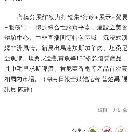
高橋分展館致力打造集“行政+展示+貿易
+服務”于一體的綜合性經貿平臺，還設立美食
體驗中心、中非直播間等特色區域，沉浸式演
繹非洲風情。新展出馬達加斯加羊肉、坦桑尼
亞魚膠、坦桑尼亞觀賞魚等160多款優質産品，
其中毛里求斯啤酒、肯尼亞香皂等産品首次亮
相國內市場。（湖南日報全媒體記者 曾楚禹 通
訊員 陳靜）
編輯：尹紅燕
分享：