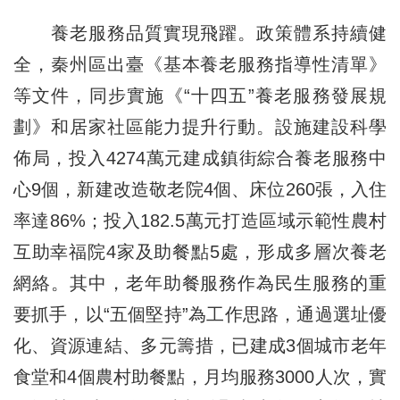
養老服務品質實現飛躍。政策體系持續健
全，秦州區出臺《基本養老服務指導性清單》
等文件，同步實施《“十四五”養老服務發展規
劃》和居家社區能力提升行動。設施建設科學
佈局，投入4274萬元建成鎮街綜合養老服務中
心9個，新建改造敬老院4個、床位260張，入住
率達86%；投入182.5萬元打造區域示範性農村
互助幸福院4家及助餐點5處，形成多層次養老
網絡。其中，老年助餐服務作為民生服務的重
要抓手，以“五個堅持”為工作思路，通過選址優
化、資源連結、多元籌措，已建成3個城市老年
食堂和4個農村助餐點，月均服務3000人次，實