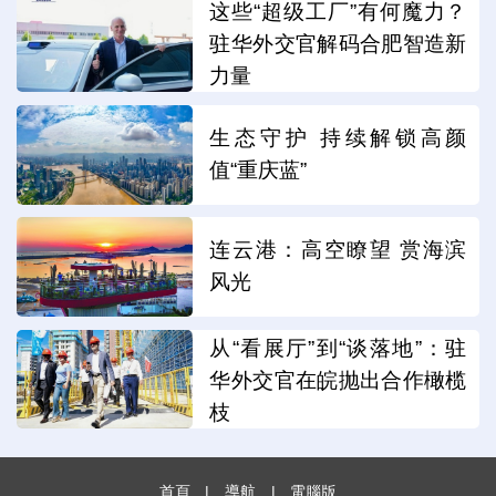
这些“超级工厂”有何魔力？
驻华外交官解码合肥智造新
力量
生态守护 持续解锁高颜
值“重庆蓝”
连云港：高空瞭望 赏海滨
风光
从“看展厅”到“谈落地”：驻
华外交官在皖抛出合作橄榄
枝
首頁
|
導航
|
電腦版