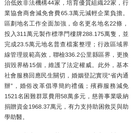
治低效非法機構44家，培育優質組織22家，行
業協會商會減免會費65.3萬元減輕企業負擔。
區劃地名工作全面加強，命名更名地名22條，
投入311萬元製作標準門樓牌288.175萬隻，並
完成23.5萬元地名普查檔案整理；行政區域界
線管理規範高效，聯檢336.2公里縣區界，更換
損毀界樁15個，維護了法定權威。此外，基本
社會服務回應民生關切，婚姻登記實現“省內通
辦”，婚俗改革倡導簡約禮儀；殯葬服務減免
1521名困難群眾費用58萬多元，慈善事業吸納
捐贈資金1968.37萬元，有力支持助困救災與助
學助醫。