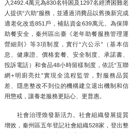
入2492.4萬元為830名特困及1297名經濟困難老
人提供“六助”服務，並通過消費品以舊換新完成
適老化改造851戶，補貼資金639萬元。為保障
助餐安全，秦州區出臺《老年助餐服務管理運
營細則》等3項制度，實行“六公示”（基本信
息、健康證、價格套餐、安全制度、承諾書、
投訴電話）和食品48小時留樣制度，依託“互聯
網+明廚亮灶”實現全流程監管，對服務品質
差、隱患整改不到位的機構建立退出機制和信
用懲戒，讓養老服務更貼心、更普惠。
社會治理煥發新活力。社會組織發展提質
增效，秦州區五年登記社會組織528家，登出整