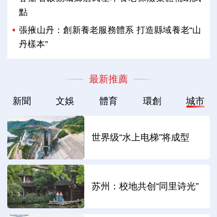
點
張掖山丹：創新養老服務體系 打造縣域養老“山
丹樣本”
最新推薦
新聞
文娛
體育
環創
城市
世界级“水上电梯”将成型
苏州：校地共创“同里诗光”