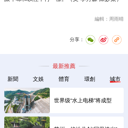
編輯：周雨晴
分享：
最新推薦
新聞
文娛
體育
環創
城市
世界级“水上电梯”将成型