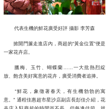
代表生機的鮮花廣受好評 攝影 李芳森
掀開門簾走進店內，商超的“黃金位置”便是
一家花卉店。
臘梅、玉竹、蝴蝶蘭……一大批熱烈綻
放、飽含美好寓意的花卉，廣受消費者追捧。
“鮮花，象徵著春天，有生機勃勃的寓
意。” 通程佳惠超市星沙店副店長彭佳介紹，花
卉店入駐商超的時間並不長，但每逢佳節，就