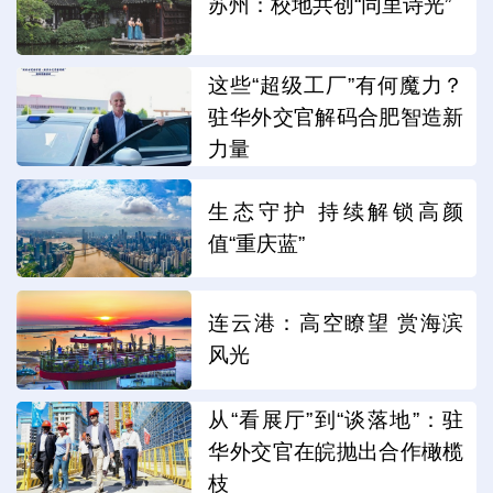
苏州：校地共创“同里诗光”
这些“超级工厂”有何魔力？
驻华外交官解码合肥智造新
力量
生态守护 持续解锁高颜
值“重庆蓝”
连云港：高空瞭望 赏海滨
风光
从“看展厅”到“谈落地”：驻
华外交官在皖抛出合作橄榄
枝