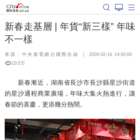
新春走基層 | 年貨“新三樣” 年味
不一樣
來源：中央廣電總台國際在線
|
2026-02-16 14:42:00
19.5万
新春漸近，湖南省長沙市長沙縣星沙街道
的星沙通程商業廣場，年味大集火熱進行，讓
春節的喜慶，更添幾分熱鬧。