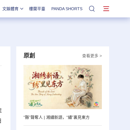
文娛體育
樓蘭平臺
PANDA SHORTS
站內搜索
原創
查看更多 >
統
“縣”聲奪人 | 湘繡新語，“繡”裏見東方
日