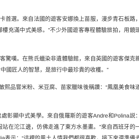
首選。來自法國的遊客安娜換上苗服，漫步青石板路
腳樓充滿中式美感。”不少外國遊客專程體驗旅拍，用鏡
驚嘆。在熊氏蠟染非遺體驗館，來自英國的遊客傑克
含中國匠人的智慧，是旅行中最珍貴的收穫。”
熙品嘗米粉、米豆腐、苗家臘味後稱讚：“鳳凰美食味
中式美學。來自俄羅斯的遊客Andre和Polina説
服站在沱江邊，仿佛走進了東方水墨畫。”來自西班牙的
lia表示：“這裡的風土人情我們都很喜歡，接下來還準備