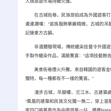
入境旅遊市場持續火爆。
在古城街巷，民族旅拍成為外國遊客打卡
連連讚嘆：“苗族服飾華麗精緻，古城的吊
記錄東方古韻。
非遺體驗現場，傳統蠟染技藝令外國遊客
手製作蠟染作品，滿臉驚喜：“這項技藝飽
美食街巷煙火升騰。來自韓國的遊客金敏
獨特，每一種都有不一樣的驚喜。”
漫步古城，吊腳樓、沱江水、古建築處處彰顯
“鳳凰的建築和民族文化獨一無二，穿上苗
家四口將鳳凰作為中國遊第一站，媽媽Nata