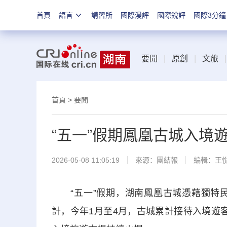
首頁
語言
講習所
國際漫評
國際銳評
國際3分鐘
要聞
|
原創
|
文旅
|
首頁
>
要聞
“五一”假期鳳凰古城入境
2026-05-08 11:05:19
來源：
團結報
編輯：王
“五一”假期，湖南鳳凰古城憑藉獨特民
計，今年1月至4月，古城累計接待入境遊客