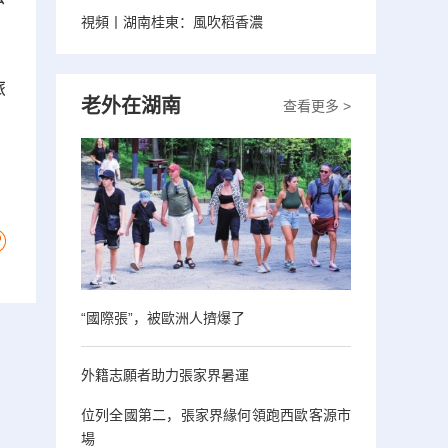
視頻丨湖南桂東：風吹稻香濃
旅
老外在湖南
查看更多 >
。
“國際張”，被歐洲人擠爆了
外籍志願者助力張家界暑運
位列全國第二，張家界緣何領跑西歐客源市
場