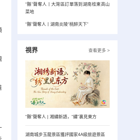
“縣”聲奪人丨大灣區訂單落到湖南桂東高山
菜地
，
“縣”聲奪人丨湖南炎陵“桃醉天下”
頭
視界
查看更多 >
親
道
：
“縣”聲奪人 | 湘繡新語，“繡”裏見東方
一
湖南城步玉龍景區獲評國家4A級旅遊景區
去