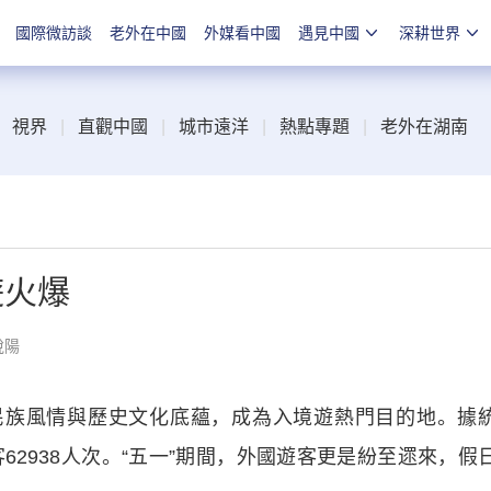
國際微訪談
老外在中國
外媒看中國
遇見中國
深耕世界
視界
|
直觀中國
|
城市遠洋
|
熱點專題
|
老外在湖南
遊火爆
悅陽
族風情與歷史文化底蘊，成為入境遊熱門目的地。據
62938人次。“五一”期間，外國遊客更是紛至遝來，假