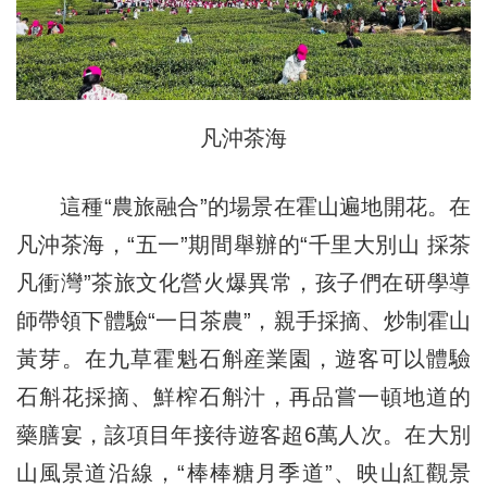
凡沖茶海
這種“農旅融合”的場景在霍山遍地開花。在
凡沖茶海，“五一”期間舉辦的“千里大別山 採茶
凡衝灣”茶旅文化營火爆異常，孩子們在研學導
師帶領下體驗“一日茶農”，親手採摘、炒制霍山
黃芽。在九草霍魁石斛産業園，遊客可以體驗
石斛花採摘、鮮榨石斛汁，再品嘗一頓地道的
藥膳宴，該項目年接待遊客超6萬人次。在大別
山風景道沿線，“棒棒糖月季道”、映山紅觀景