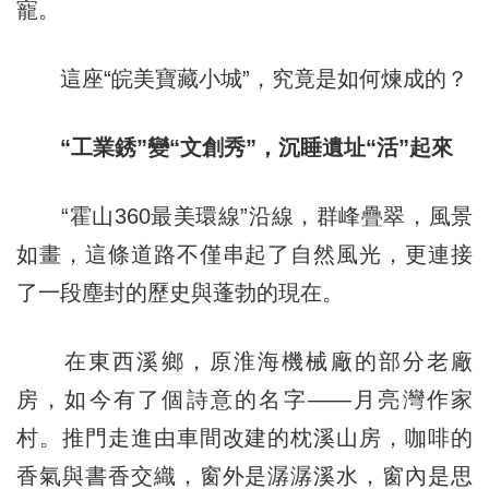
寵。
這座“皖美寶藏小城”，究竟是如何煉成的？
“工業銹”變“文創秀”，沉睡遺址“活”起來
“霍山360最美環線”沿線，群峰疊翠，風景
如畫，這條道路不僅串起了自然風光，更連接
了一段塵封的歷史與蓬勃的現在。
在東西溪鄉，原淮海機械廠的部分老廠
房，如今有了個詩意的名字——月亮灣作家
村。推門走進由車間改建的枕溪山房，咖啡的
香氣與書香交織，窗外是潺潺溪水，窗內是思