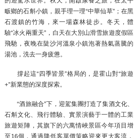
的迎駕水世界。秋天，開啟康養之旅，在太平
畈鄉的石斛小鎮，親手理一理“中華仙草”；在黑
石渡鎮的竹海，來一場森林徒步。冬天，體
驗“冰火兩重天”，白天在大別山滑雪旅遊度假區
飛馳，夜晚在陡沙河溫泉小鎮泡著熱氣蒸騰的
湯池，洗去一身疲憊。
撐起這“四季皆景”格局的，是霍山對“旅遊
+”新業態的深度探索。
“酒旅融合”下，迎駕集團打造了集酒文化、
石斛文化、飛行體驗、實景演藝于一體的工業
旅遊矩陣，其旗下的六萬情峽景區今年項目增
至16個，通過降低客單價策略迎來更大客流，