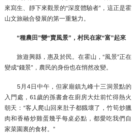
來寫生、靜下來觀景的“深度體驗者”，這正是霍
山文旅融合發展的第一重魅力。
“種農田”變“賣風景”，村民在家“富”起來
旅遊興縣，惠及於民。在霍山，“風景”正在
變成“錢景”，農民的身份也在悄然改變。
5月4日中午，但家廟鎮九峰十三洞景點的
入門處，61歲的孫書倉在廚房大灶前忙得熱火
朝天：“客人爬山回來肚子都餓壞了，竹筍炒臘
肉和香椿炒雞蛋幾乎每桌必點，都愛吃我們自
家菜園裏的食材。”