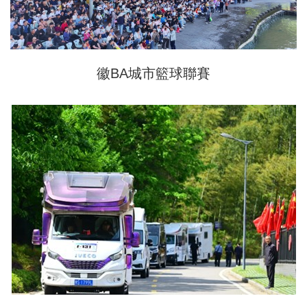
徽BA城市籃球聯賽