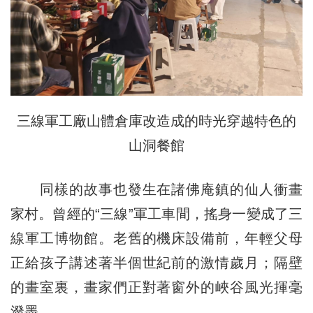
三線軍工廠山體倉庫改造成的時光穿越特色的
山洞餐館
同樣的故事也發生在諸佛庵鎮的仙人衝畫
家村。曾經的“三線”軍工車間，搖身一變成了三
線軍工博物館。老舊的機床設備前，年輕父母
正給孩子講述著半個世紀前的激情歲月；隔壁
的畫室裏，畫家們正對著窗外的峽谷風光揮毫
潑墨。