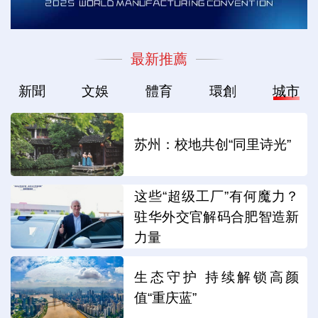
最新推薦
新聞
文娛
體育
環創
城市
苏州：校地共创“同里诗光”
这些“超级工厂”有何魔力？
驻华外交官解码合肥智造新
力量
生态守护 持续解锁高颜
值“重庆蓝”