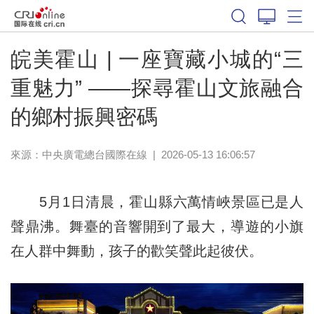
皖美霍山 | 一座寶藏小城的“三
重魅力” ——探尋霍山文旅融合
的鄉村振興密碼
來源：中央廣電總台國際在線
|
2026-05-13 16:06:57
5月1日清晨，霍山縣六萬情峽景區已是人
聲鼎沸。舞臺的音響開到了最大，導遊的小旗
在人群中舞動，孩子的歡笑聲此起彼伏。