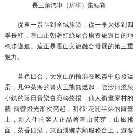
長三角汽車（房車）集結賽
從單一景區到全域旅遊，從一季火爆到四
季長紅，霍山正朝著紅綠融合康養旅遊目的地
穩步邁進。這正是霍山文旅融合發展的第三重
魅力。
暮色四合，大別山的輪廓在晚霞中愈發溫
柔，凡沖茶海的篝火正熊熊燃起，陡沙河溫泉
小鎮的落日音樂會宛轉悠揚，仙人衝畫家村的
藝·露營燈光漸次亮起，明都·花開半朵的露臺
上，新入住的客人正品著霍山黃芽，山風拂
面，茶香四溢，東西溪鄉志願服務台上，遊客