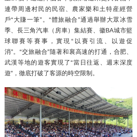
連帶周邊村民的民宿、農家樂和土特産經營
戶“大賺一筆”。“體旅融合”通過舉辦大眾冰雪
季、長三角汽車（房車）集結賽、徽BA城市籃
球聯賽等賽事，實現“以賽引流、以遊促
消”。“交旅融合”隨著和襄高速的打通，合肥、
武漢等地的遊客實現了“當日往返、週末深度
遊”，徹底打破了客源的時空限制。