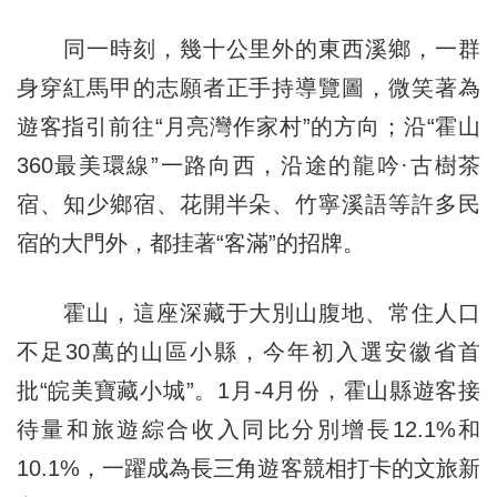
同一時刻，幾十公里外的東西溪鄉，一群
身穿紅馬甲的志願者正手持導覽圖，微笑著為
遊客指引前往“月亮灣作家村”的方向；沿“霍山
360最美環線”一路向西，沿途的龍吟·古樹茶
宿、知少鄉宿、花開半朵、竹寧溪語等許多民
宿的大門外，都挂著“客滿”的招牌。
霍山，這座深藏于大別山腹地、常住人口
不足30萬的山區小縣，今年初入選安徽省首
批“皖美寶藏小城”。1月-4月份，霍山縣遊客接
待量和旅遊綜合收入同比分別增長12.1%和
10.1%，一躍成為長三角遊客競相打卡的文旅新