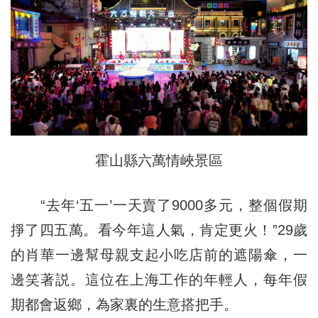
霍山縣六萬情峽景區
“去年‘五一’一天賣了9000多元，整個假期
掙了四五萬。看今年這人氣，肯定更火！”29歲
的肖華一邊幫母親支起小吃店前的遮陽傘，一
邊笑著説。這位在上海工作的年輕人，每年假
期都會返鄉，為家裏的生意搭把手。