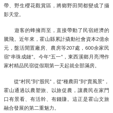
帶、野生櫻花觀賞區，將鄉野田間都變成了攝
影天堂。
遊客的蜂擁而至，直接帶動了民宿經濟的
騰飛。近年來，霍山縣累計撬動社會資本2億余
元，盤活閒置廠房、農房等207處，600余家民
宿“串珠成鏈”。今年“五一”，東西溪鄉月亮灣作
家村精品民宿從假期第一天起就全部滿房。
從“村民”到“股民”，從“種農田”到“賣風景”，
霍山通過以農塑旅、以旅促農，讓農民在家門
口有景看、有活幹、有錢賺。這正是霍山文旅
融合發展的第二重魅力。