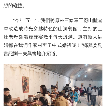
想的碰撞。
“今年‘五一’，我們將原來三線軍工廠山體倉
庫改造成時光穿越特色的山洞餐館，主打的土
灶老母雞湯簸箕宴幾乎每天爆滿。還有新人結
婚都在我們作家村辦了中式婚禮呢！”鄉黨委副
書記劉一夫興奮地介紹道。