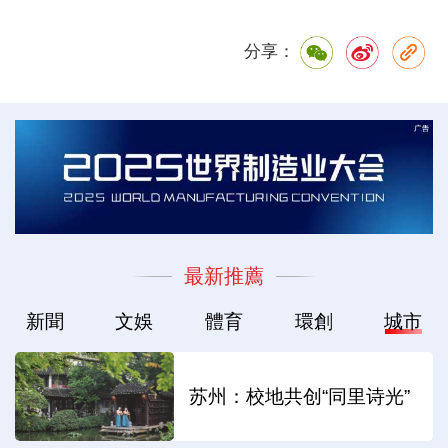
分享：
最新推薦
新聞
文娛
體育
環創
城市
苏州：校地共创“同里诗光”