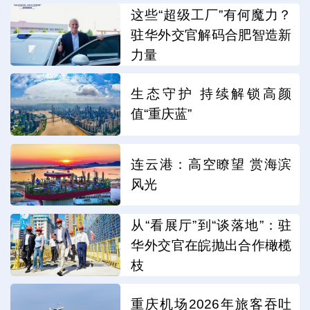
这些“超级工厂”有何魔力？
驻华外交官解码合肥智造新
力量
生态守护 持续解锁高颜
值“重庆蓝”
连云港：高空瞭望 赏海滨
风光
从“看展厅”到“谈落地”：驻
华外交官在皖抛出合作橄榄
枝
重庆机场2026年旅客吞吐