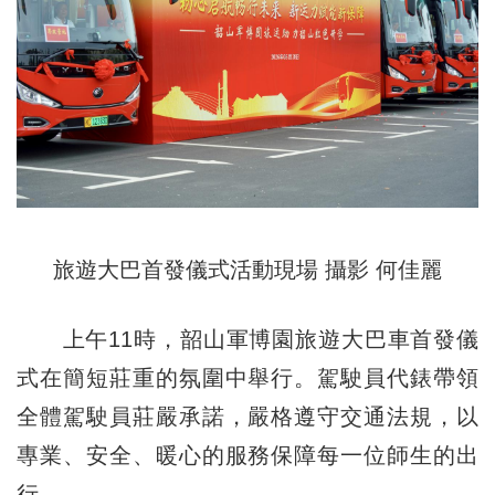
旅遊大巴首發儀式活動現場 攝影 何佳麗
上午11時，韶山軍博園旅遊大巴車首發儀
式在簡短莊重的氛圍中舉行。駕駛員代錶帶領
全體駕駛員莊嚴承諾，嚴格遵守交通法規，以
專業、安全、暖心的服務保障每一位師生的出
行。