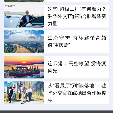
这些“超级工厂”有何魔力？
驻华外交官解码合肥智造新
力量
生态守护 持续解锁高颜
值“重庆蓝”
连云港：高空瞭望 赏海滨
风光
从“看展厅”到“谈落地”：驻
华外交官在皖抛出合作橄榄
枝