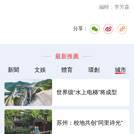
編輯：李芳森
分享：
最新推薦
新聞
文娛
體育
環創
城市
世界级“水上电梯”将成型
苏州：校地共创“同里诗光”