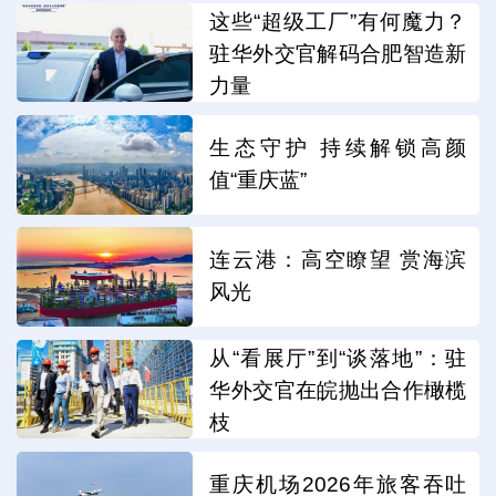
这些“超级工厂”有何魔力？
驻华外交官解码合肥智造新
力量
生态守护 持续解锁高颜
值“重庆蓝”
连云港：高空瞭望 赏海滨
风光
从“看展厅”到“谈落地”：驻
华外交官在皖抛出合作橄榄
枝
重庆机场2026年旅客吞吐