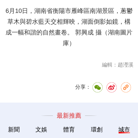
6月10日，湖南省衡陽市雁峰區南湖景區，蔥鬱
草木與碧水藍天交相輝映，湖面倒影如鏡，構
成一幅和諧的自然畫卷。 郭興成 攝（湖南圖片
庫）
編輯：趙瀅溪
分享：
最新推薦
新聞
文娛
體育
環創
城市