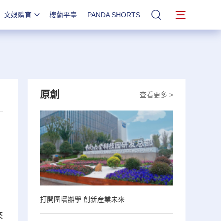
文娛體育
樓蘭平臺
PANDA SHORTS
站內搜索
原創
查看更多 >
打開圍墻辦學 創新産業未來
來