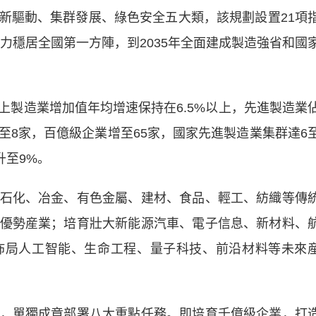
新驅動、集群發展、綠色安全五大類，該規劃設置21項
實力穩居全國第一方陣，到2035年全面建成製造強省和國
造業增加值年均增速保持在6.5%以上，先進製造業
至8家，百億級企業增至65家，國家先進製造業集群達6
升至9%。
化、冶金、有色金屬、建材、食品、輕工、紡織等傳
優勢産業；培育壯大新能源汽車、電子信息、新材料、
佈局人工智能、生命工程、量子科技、前沿材料等未來
單獨成章部署八大重點任務。即培育千億級企業，打