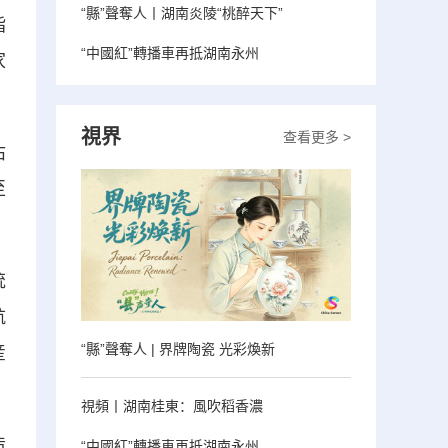
“縣”聲奪人丨湖南炎陵“桃醉天下”
指
“中國紅”轉播車再抵湖南永州
家
視界
查看更多 >
佔
至
統
航
“縣”聲奪人 | 界牌陶瓷 光彩煥新
産
視頻丨湖南桂東：風吹稻香濃
造
“中國紅”轉播車再抵湖南永州