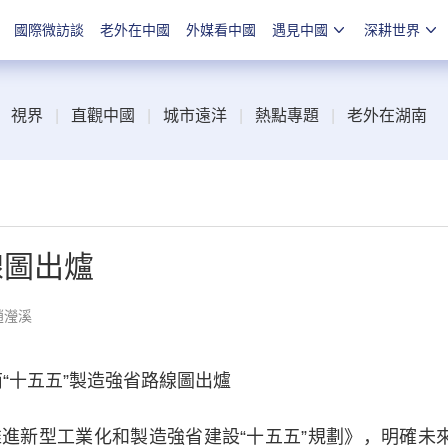
國際微訪談
老外在中國
外媒看中國
遇見中國
深耕世界
視界
|
直觀中國
|
城市遠洋
|
熱點專題
|
老外在湖南
線圖出爐
趙瀅溪
“十五五”製造強省路線圖出爐
新型工業化和製造強省建設“十五五”規劃》，明確未