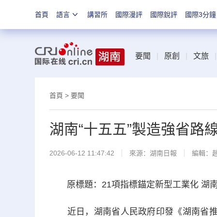
首頁
語言
講習所
國際漫評
國際銳評
國際3分鐘
要聞
|
原創
|
文旅
|
首頁
>
要聞
湖南“十五五”製造強省路
2026-06-12 11:47:42
來源：
湖南日報
編輯：
原標題：21項指標錨定新型工業化 湖南
近日，湖南省人民政府印發《湖南省推進