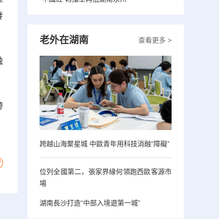
發
老外在湖南
查看更多 >
融
帶
跨越山海聚星城 中歐青年用科技消融“障礙”
位列全國第二，張家界緣何領跑西歐客源市
場
湖南長沙打造“中部入境遊第一城”