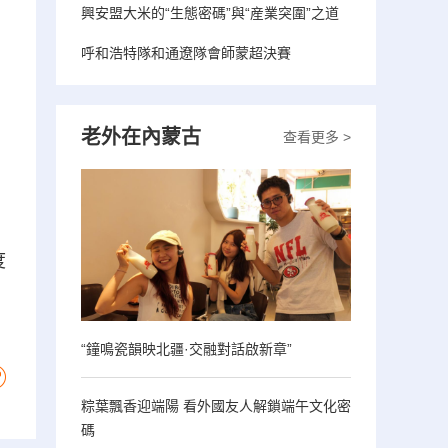
興安盟大米的“生態密碼”與“産業突圍”之道
呼和浩特隊和通遼隊會師蒙超決賽
老外在內蒙古
查看更多 >
，
度
“鐘鳴瓷韻映北疆·交融對話啟新章”
粽葉飄香迎端陽 看外國友人解鎖端午文化密
碼