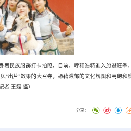
身著民族服飾打卡拍照。目前，呼和浩特進入旅遊旺季
與“出片”效果的大召寺，憑藉濃郁的文化氛圍和高飽和
者 王磊 攝）
分享：