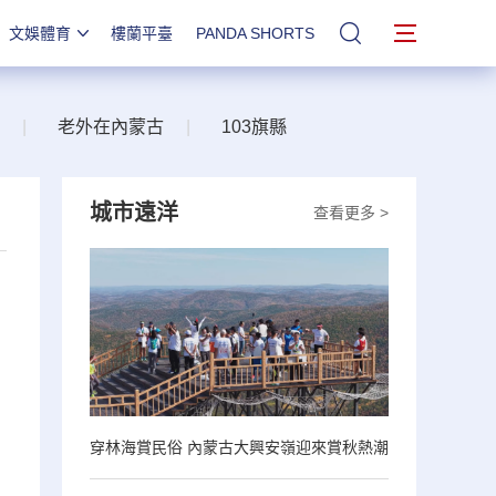
文娛體育
樓蘭平臺
PANDA SHORTS
站內搜索
|
老外在內蒙古
|
103旗縣
城市遠洋
查看更多 >
穿林海賞民俗 內蒙古大興安嶺迎來賞秋熱潮