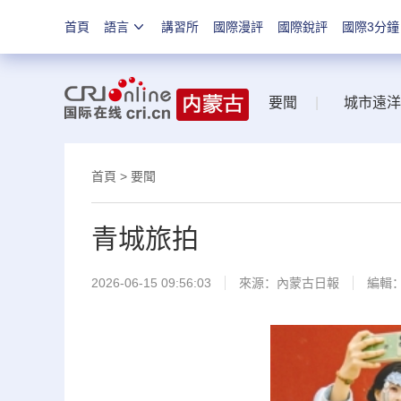
首頁
語言
講習所
國際漫評
國際銳評
國際3分鐘
要聞
|
城市遠洋
首頁
>
要聞
青城旅拍
2026-06-15 09:56:03
來源：
內蒙古日報
編輯