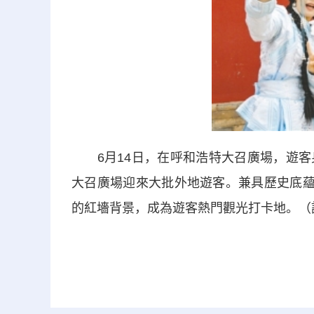
6月14日，在呼和浩特大召廣場，遊客
大召廣場迎來大批外地遊客。兼具歷史底蘊
的紅墻背景，成為遊客熱門觀光打卡地。（記