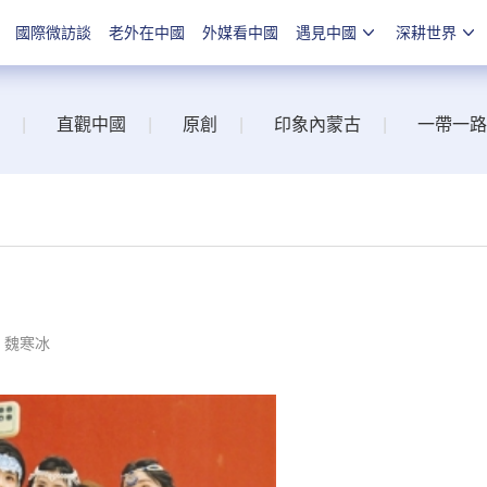
國際微訪談
老外在中國
外媒看中國
遇見中國
深耕世界
|
直觀中國
|
原創
|
印象內蒙古
|
一帶一路
：魏寒冰