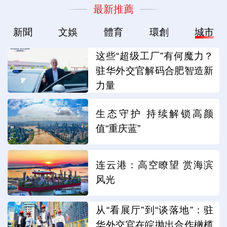
最新推薦
新聞
文娛
體育
環創
城市
这些“超级工厂”有何魔力？
驻华外交官解码合肥智造新
力量
生态守护 持续解锁高颜
值“重庆蓝”
连云港：高空瞭望 赏海滨
风光
从“看展厅”到“谈落地”：驻
华外交官在皖抛出合作橄榄