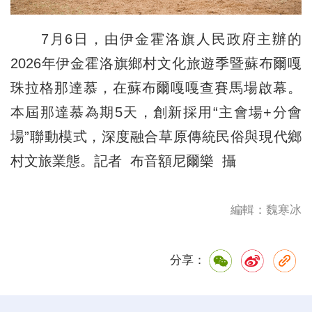
7月6日，由伊金霍洛旗人民政府主辦的
2026年伊金霍洛旗鄉村文化旅遊季暨蘇布爾嘎
珠拉格那達慕，在蘇布爾嘎嘎查賽馬場啟幕。
本屆那達慕為期5天，創新採用“主會場+分會
場”聯動模式，深度融合草原傳統民俗與現代鄉
村文旅業態。記者 布音額尼爾樂 攝
編輯：魏寒冰
分享：