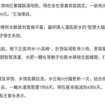
澆地扛著鐵鍬滿地跑，現在坐在家裏就能搞定。一畝地
00元。”王海偉説。
用水數據到雲端平臺，最終匯入灌區節水的“智慧大腦
字孿生系統。
畝，眼下正值用水“小高峰”，針對區域乾旱少雨、蒸發
間智慧滴灌、水肥一體化等數字化節水舉措全面鋪開，
區旱情、水情各類信息。水位每5分鐘更新一次，結合
去，一輪水灌溉需要7到8天，現在基本縮減到4到5天。
長王會永表示。