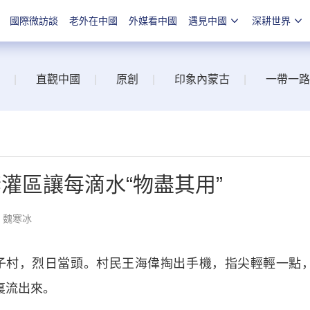
國際微訪談
老外在中國
外媒看中國
遇見中國
深耕世界
|
直觀中國
|
原創
|
印象內蒙古
|
一帶一路
河套灌區讓每滴水“物盡其用”
：魏寒冰
村，烈日當頭。村民王海偉掏出手機，指尖輕輕一點
裏流出來。