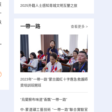
技
2025外籍人士感知青城文明互鑒之旅
一
畝
一帶一路
查看更多 >
”
2023年“一帶一路”蒙古國紅十字應急救護師
資培訓班開班
“烏蘭察布味道”香飄“一帶一路”
中-蒙選礦工藝技術 “一帶一路”聯合實驗室