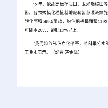
今年，依託高標準農田、玉米噸糧田等涉
術。各類規模化種植基地配套智慧灌溉設施
體化面積599.5萬畝，約佔總播種面積11
可節水20%、節肥10%以上。
“我們將依託信息化平臺，將科學分水調
王會永表示。（記者 薄金鳳）