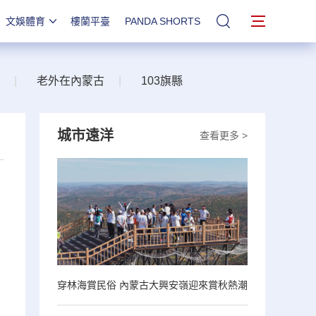
文娛體育
樓蘭平臺
PANDA SHORTS
站內搜索
|
老外在內蒙古
|
103旗縣
城市遠洋
查看更多 >
，
穿林海賞民俗 內蒙古大興安嶺迎來賞秋熱潮