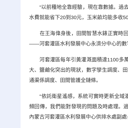
“以前種地全靠經驗，現在靠數據。過去
水費就能省下20到30元，玉米畝均能多收5
在王海偉身後，田間智慧水錶正實時回傳
——河套灌區水利發展中心永濟分中心的數
河套灌區每年引黃灌溉面積達1100多萬
大、鹽鹼化突出的現狀，數字孿生調度、田
通渠係調度、田間管護全鏈條。
“依託衛星遙感，系統可實時更新全域灌
頻回傳，我們能對發現的問題及時處理。過
內蒙古河套灌區水利發展中心供排水處副處