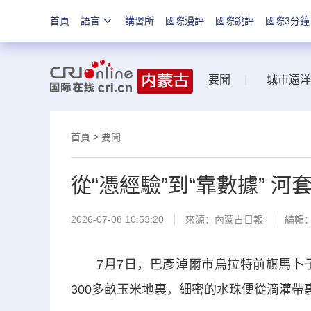
首頁
語言
講習所
國際漫評
國際銳評
國際3分鐘
要聞
|
城市遠洋
首頁
>
要聞
從“憑經驗”到“靠數據” 
2026-07-08 10:53:20
來源：
內蒙古日報
編輯
7月7日，巴彥淖爾市烏拉特前旗馬卜子
300多畝玉米地裏，細密的水珠便從滴灌帶