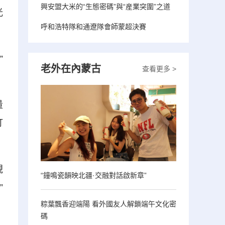
興安盟大米的“生態密碼”與“産業突圍”之道
光
呼和浩特隊和通遼隊會師蒙超決賽
”
老外在內蒙古
查看更多 >
量
打
視
“鐘鳴瓷韻映北疆·交融對話啟新章”
”
粽葉飄香迎端陽 看外國友人解鎖端午文化密
碼