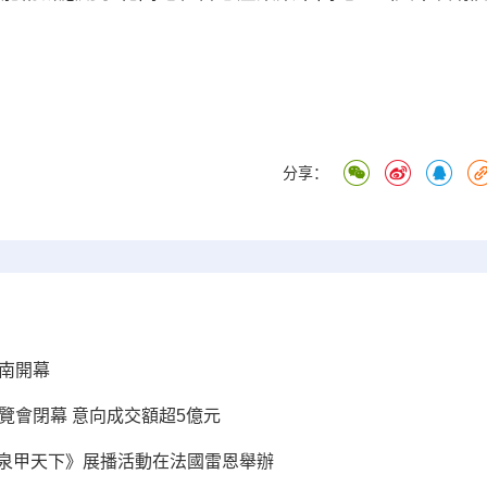
分享：
濟南開幕
覽會閉幕 意向成交額超5億元
暨《泉甲天下》展播活動在法國雷恩舉辦