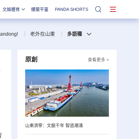
文娛體育
樓蘭平臺
PANDA SHORTS
站內搜索
handong!
老外在山東
多語種
原創
查看更多 >
山東濟寧：文脈千年 智造潮涌
智