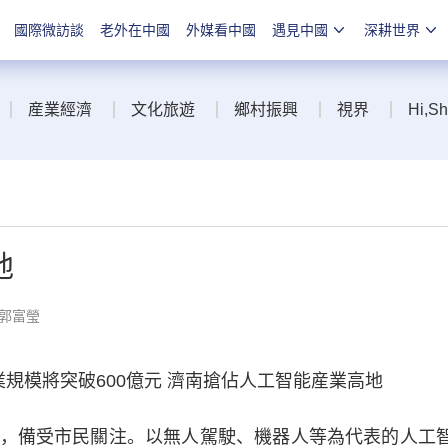
國際微訪談
老外在中國
外媒看中國
遇見中國
深耕世界
産業經濟
文化旅遊
鄉村振興
視界
Hi,S
地
 郭富瑩
業規模將突破600億元 濟南搶佔人工智能産業高地
備受市民關注。以無人駕駛、機器人等為代表的人工