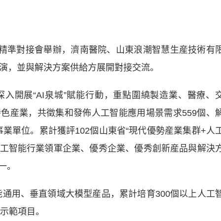
動精準對接會舉辦，濟南醫院、山東浪潮智慧生産技術有
路演，並與解決方案供給方展開對接交流。
開展“AI泉城”賦能行動，重點圍繞製造業、醫療、
色産業，共徵集和發佈人工智能應用場景需求559個、
企事業單位。累計獲評102個山東省“現代優勢産業集群+人
省人工智能行業領軍企業、優秀企業、優秀創新産品與解決
一。
能通用、垂直領域大模型産品，累計培育300個以上人工
能示範項目。