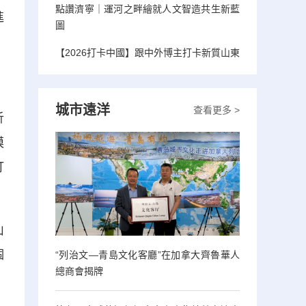
點讚濟寧｜運河之畔繪就人文智造共生新藍
進
圖
【2026打卡中國】跟中外博主打卡新質山東
城市遠洋
查看更多 >
析
模
打
山
個
“列治文—青島文化客廳”在加拿大齊魯華人
總商會揭牌