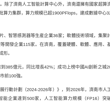
除了濟南人工智能計算中心外，濟南還擁有國家超算
力集群，算力規模已超1900PFlops，建成數據中心3
片、智慧感測器等生産企業36家；軟體技術領域，集聚
等開發企業115家。在濟南，覆蓋硬體、軟體、應用、
成形。
385億元，同比增長42%；成功上榜中國AI創新之城2
市前100強。
計劃（2024-2026年）》，到2026年，濟南市人
智能企業達到500家，人工智能算力規模（FP16）突