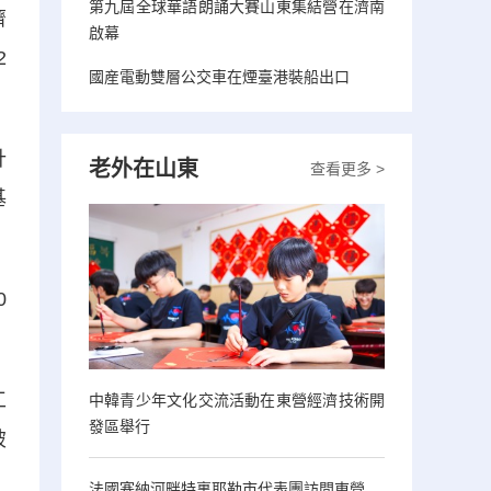
第九屆全球華語朗誦大賽山東集結營在濟南
濟
啟幕
2
國産電動雙層公交車在煙臺港裝船出口
計
老外在山東
查看更多 >
基
0
工
中韓青少年文化交流活動在東營經濟技術開
發區舉行
破
法國塞納河畔特裏耶勒市代表團訪問東營