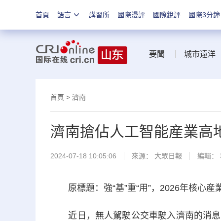
首頁
語言
講習所
國際漫評
國際銳評
國際3分鐘
要聞
城市遠洋
首頁
>
濟南
濟南搶佔人工智能産業高
2024-07-18 10:05:06
來源：
大眾日報
編輯：
原標題：強“基”重“用”，2026年核心産
近日，無人駕駛公交車駛入濟南的消息，