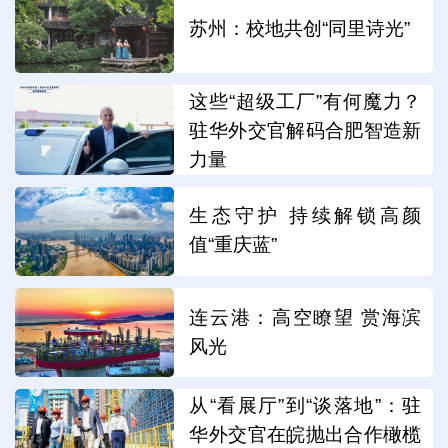
苏州：校地共创“同里诗光”
这些“超级工厂”有何魔力？
驻华外交官解码合肥智造新
力量
生态守护 持续解锁高颜
值“重庆蓝”
连云港：高空瞭望 赏海滨
风光
从“看展厅”到“谈落地”：驻
华外交官在皖抛出合作橄榄