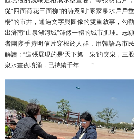
超然樓的巍峨定格成水墨畫卷。每張明信片，
從“四面荷花三面柳”的詩意到“家家泉水戶戶垂
楊”的市井，通過文字與圖像的雙重敘事，勾勒
出濟南“山泉湖河城”渾然一體的城市肌理。志願
者團隊手持明信片穿梭於人群，用韓語為市民
解讀：“這張展現的是‘天下第一泉’趵突泉，三股
泉水晝夜噴涌，已持續千年……”