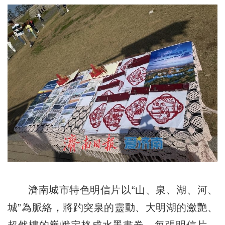
濟南城市特色明信片以“山、泉、湖、河、
城”為脈絡，將趵突泉的靈動、大明湖的瀲艷、