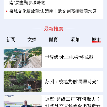
南”展盡顯泉城味道
泉城文化綻放華城 濟南非遺文創亮相韓國水原
最新推薦
新聞
文娛
體育
環創
城市
世界级“水上电梯”将成型
苏州：校地共创“同里诗光”
这些“超级工厂”有何魔力？
驻华外交官解码合肥智造新