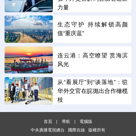
力量
生态守护 持续解锁高颜
值“重庆蓝”
连云港：高空瞭望 赏海滨
风光
从“看展厅”到“谈落地”：驻
华外交官在皖抛出合作橄榄
枝
首頁
|
導航
|
電腦版
中央廣播電視總台
國際在線
版權所有