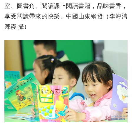
室、圖書角、閱讀課上閱讀書籍，品味書香，
享受閱讀帶來的快樂。中國山東網發（李海濤
鄭霞 攝）