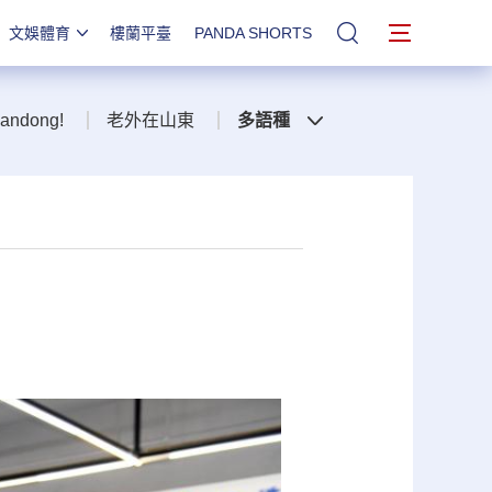
文娛體育
樓蘭平臺
PANDA SHORTS
站內搜索
handong!
老外在山東
多語種