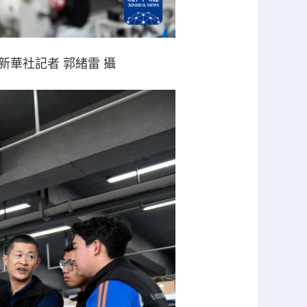
華社記者 郭緒雷 攝