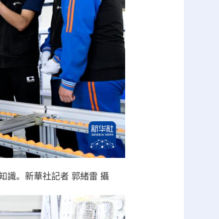
識。新華社記者 郭緒雷 攝