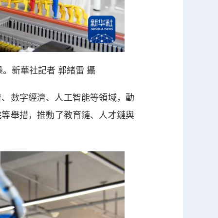
。新華社記者 郭緒雷 攝
、數字經濟、人工智能等領域，動
院等舉措，推動了教育鏈、人才鏈與