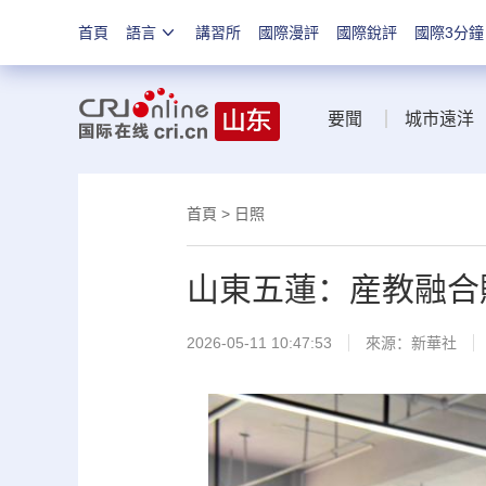
首頁
語言
講習所
國際漫評
國際銳評
國際3分鐘
要聞
城市遠洋
首頁
>
日照
山東五蓮：産教融合
2026-05-11 10:47:53
來源：
新華社