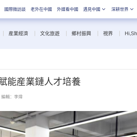
國際微訪談
老外在中國
外媒看中國
遇見中國
深耕世界
産業經濟
文化旅遊
鄉村振興
視界
Hi,S
賦能産業鏈人才培養
編輯：李煒