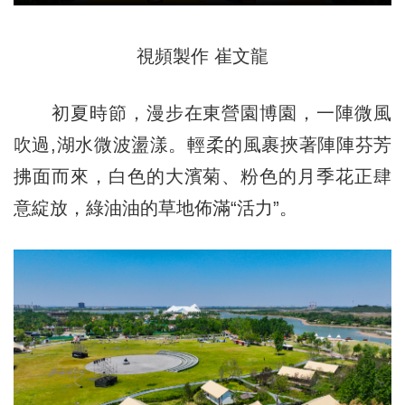
視頻製作 崔文龍
初夏時節，漫步在東營園博園，一陣微風
吹過,湖水微波盪漾。輕柔的風裹挾著陣陣芬芳
拂面而來，白色的大濱菊、粉色的月季花正肆
意綻放，綠油油的草地佈滿“活力”。