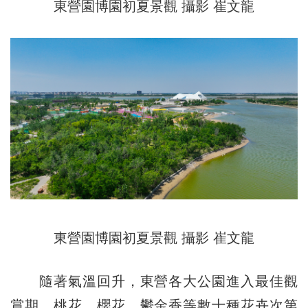
東營園博園初夏景觀 攝影 崔文龍
東營園博園初夏景觀 攝影 崔文龍
隨著氣溫回升，東營各大公園進入最佳觀
賞期，桃花、櫻花、鬱金香等數十種花卉次第