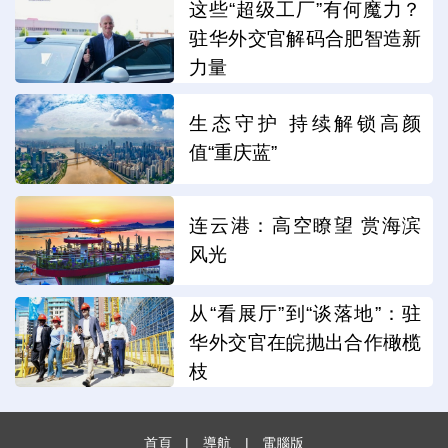
这些“超级工厂”有何魔力？
驻华外交官解码合肥智造新
力量
生态守护 持续解锁高颜
值“重庆蓝”
连云港：高空瞭望 赏海滨
风光
从“看展厅”到“谈落地”：驻
华外交官在皖抛出合作橄榄
枝
首頁
|
導航
|
電腦版