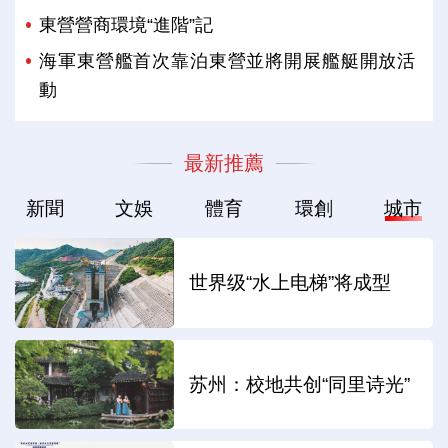
東營營商環境“進階”記
海軍東營艦首次靠泊東營並將開展艦艇開放活
動
最新推薦
新聞
文娛
體育
環創
城市
世界级“水上电梯”将成型
苏州：校地共创“同里诗光”