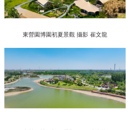
東營園博園初夏景觀 攝影 崔文龍