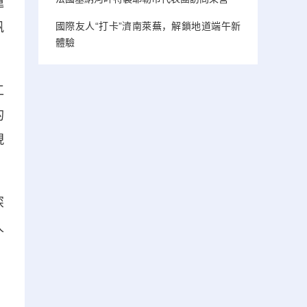
運
帆
國際友人“打卡”濟南萊蕪，解鎖地道端午新
體驗
工
的
現
深
人