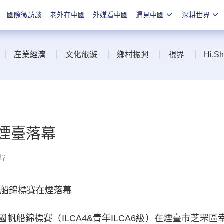
國際微訪談
老外在中國
外媒看中國
遇見中國
深耕世界
産業經濟
文化旅遊
鄉村振興
視界
Hi,S
在煙臺落幕
煒
船錦標賽在煙落幕
國帆船錦標賽（ILCA4&青年ILCA6級）在煙臺市芝罘區