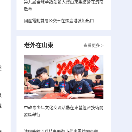
第九屆全球華語朗誦大賽山東集結營在濟南
啟幕
國産電動雙層公交車在煙臺港裝船出口
老外在山東
查看更多 >
委
以
競
中韓青少年文化交流活動在東營經濟技術開
發區舉行
法國塞納河畔特裏耶勒市代表團訪問東營