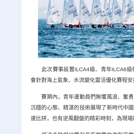
此次賽事設置ILCA4級、青年ILCA
會針對海上氣象、水流變化靈活優化賽程安
賽期內，青年運動員們無懼風浪、奮勇爭
沉穩的心態、精湛的技術展現了新時代中國
速比拼，也有逆風翻盤的精彩時刻，為現場