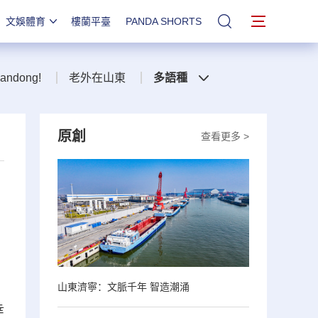
文娛體育
樓蘭平臺
PANDA SHORTS
站內搜索
handong!
老外在山東
多語種
原創
查看更多 >
山東濟寧：文脈千年 智造潮涌
幸