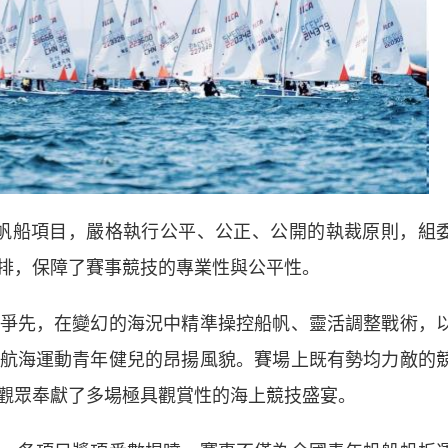
6級帆船項目，嚴格執行公平、公正、公開的執裁原則，組
排，保障了賽事競技的專業性與公平性。
先，在變幻的海況中精準操控船帆、靈活調整戰術，
航海運動青年健兒的昂揚風貌。賽場上既有勢均力敵的
觀眾奉獻了多場極具觀賞性的海上競技盛宴。