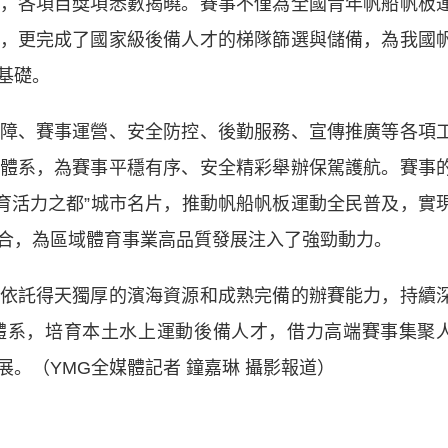
各項目獎項悉數揭曉。賽事不僅為全國青年帆船帆板
，更完成了國家級後備人才的梯隊篩選與儲備，為我國
基礎。
、賽事運營、安全防控、後勤服務、宣傳推廣等各項
體系，為賽事平穩有序、安全精彩舉辦保駕護航。賽事
體育活力之都”城市名片，推動帆船帆板運動全民普及，實
合，為區域體育事業高品質發展注入了強勁動力。
託得天獨厚的濱海資源和成熟完備的辦賽能力，持續
體系，培育本土水上運動後備人才，借力高端賽事集聚
。（YMG全媒體記者 鐘嘉琳 攝影報道）