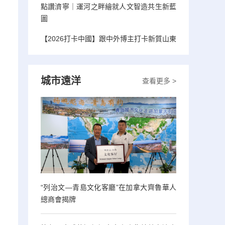
點讚濟寧｜運河之畔繪就人文智造共生新藍
圖
【2026打卡中國】跟中外博主打卡新質山東
城市遠洋
查看更多 >
“列治文—青島文化客廳”在加拿大齊魯華人
總商會揭牌