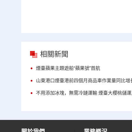
相關新聞
煙臺蘋果主題遊船“蘋果號”首航
山東港口煙臺港前四個月商品車作業量同比增長1
不用添加冰塊，無需冷鏈運輸 煙臺大櫻桃儲
關於我們
業務概況