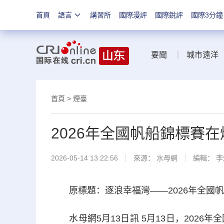
首頁
語言
講習所
國際漫評
國際銳評
國際3分鐘
要聞
城市遠洋
首頁
>
煙臺
2026年全國帆船錦標賽
2026-05-14 13:22:56
來源：
水母網
編輯： 李
原標題：逐浪幸福灣——2026年全國帆
水母網5月13日訊 5月13日，2026年全