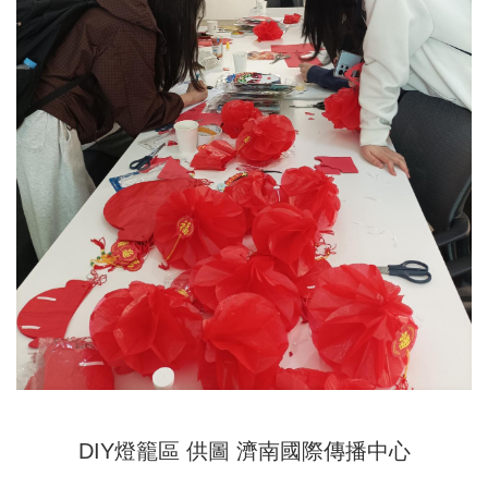
DIY燈籠區 供圖 濟南國際傳播中心