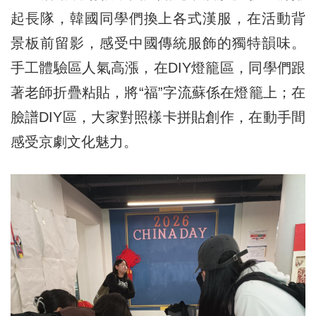
起長隊，韓國同學們換上各式漢服，在活動背
景板前留影，感受中國傳統服飾的獨特韻味。
手工體驗區人氣高漲，在DIY燈籠區，同學們跟
著老師折疊粘貼，將“福”字流蘇係在燈籠上；在
臉譜DIY區，大家對照樣卡拼貼創作，在動手間
感受京劇文化魅力。