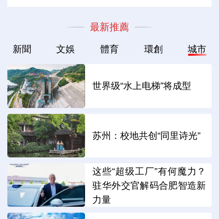
最新推薦
新聞
文娛
體育
環創
城市
世界级“水上电梯”将成型
苏州：校地共创“同里诗光”
这些“超级工厂”有何魔力？
驻华外交官解码合肥智造新
力量