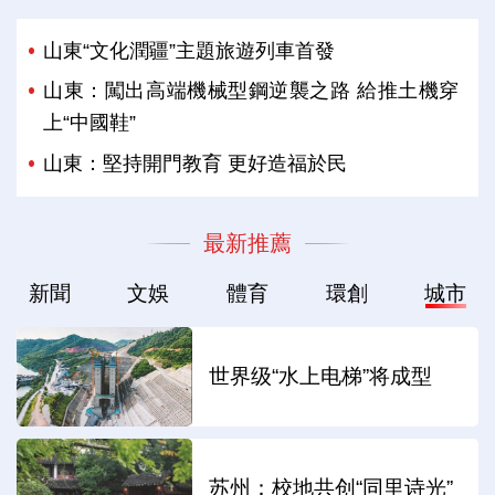
山東“文化潤疆”主題旅遊列車首發
山東：闖出高端機械型鋼逆襲之路 給推土機穿
上“中國鞋”
山東：堅持開門教育 更好造福於民
最新推薦
新聞
文娛
體育
環創
城市
世界级“水上电梯”将成型
苏州：校地共创“同里诗光”