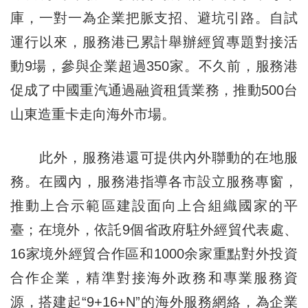
庫，一對一為企業把脈支招、避坑引路。自試
運行以來，服務港已累計舉辦經貿專題對接活
動9場，參與企業超過350家。不久前，服務港
促成了中國重汽通過融資租賃業務，推動500台
山東造重卡走向海外市場。
此外，服務港還可提供內外聯動的在地服
務。在國內，服務港指導各市設立服務專窗，
推動上合示範區建設面向上合組織國家的平
臺；在境外，依託9個省政府駐外經貿代表處、
16家境外經貿合作區和1000余家重點對外投資
合作企業，精準對接海外政務和專業服務資
源，搭建起“9+16+N”的海外服務網絡，為企業