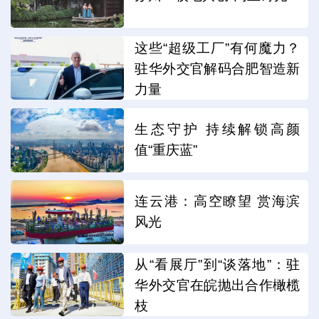
这些“超级工厂”有何魔力？
驻华外交官解码合肥智造新
力量
生态守护 持续解锁高颜
值“重庆蓝”
连云港：高空瞭望 赏海滨
风光
从“看展厅”到“谈落地”：驻
华外交官在皖抛出合作橄榄
枝