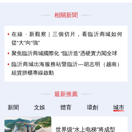
相關新聞
在線 · 新觀察｜三個切片，看臨沂商城如何
從“大”向“強”
聚焦臨沂商城國際化 “臨沂造”憑硬實力闖全球
臨沂商城出海服務站暨臨沂—胡志明（越南）
組貨拼櫃專線啟動
最新推薦
新聞
文娛
體育
環創
城市
世界级“水上电梯”将成型