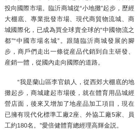
投向國際市場。臨沂商城從“小地攤”起步，歷經
大棚底、專業批發市場、現代商貿物流城、商
城國際化，已成為買全球賣全球的“中國物流之
都”“中國市場名城”。跟隨臨沂商城發展的腳
步，商戶們走出一條從産品代銷到自主研發、
産銷一體，從國內走向國際的道路。
“我是蘭山區李官鎮人，從西郊大棚底的地
攤起步，商城建起市場後，就在體育用品城經
營店面，後來又增加了地産品加工項目，現在
已擁有現代化標準工廠2座、外協工廠5家、員
工約180名。”愛倍健體育總經理高輝金説。