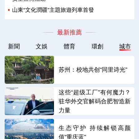
山東“文化潤疆”主題旅遊列車首發
最新推薦
新聞
文娛
體育
環創
城市
苏州：校地共创“同里诗光”
这些“超级工厂”有何魔力？
驻华外交官解码合肥智造新
力量
生态守护 持续解锁高颜
值“重庆蓝”