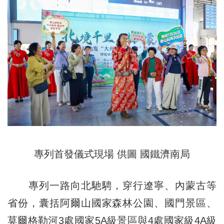
專列首發儀式現場 供圖 國鐵濟南局
專列一路向北馳騁，穿行遼寧、內蒙古等
省份，囊括阿爾山國家森林公園、國門景區、
莫爾格勒河3處國家5A級景區與4處國家級4A級