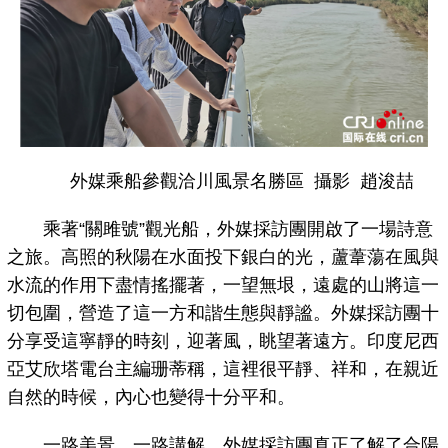
外媒乘船參觀洽川風景名勝區 攝影 趙浚喆
乘著“關雎號”觀光船，外媒採訪團開啟了一場詩意
之旅。高照的秋陽在水面投下銀白的光，蘆葦蕩在風與
水流的作用下盡情搖擺著，一望無垠，遠處的山將這一
切包圍，營造了這一方和諧生態與靜謐。外媒採訪團十
分享受這寧靜的時刻，迎著風，眺望著遠方。印度尼西
亞艾欣塔電台主編珊蒂稱，這裡很平靜、祥和，在親近
自然的時候，內心也變得十分平和。
一路美景，一路講解，外媒採訪團真正了解了合陽