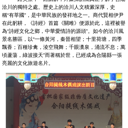
洽川的獨特之處。歷史上的洽川人文積澱深厚，史
稱“有莘國”，是中華民族的發祥地之一。商代賢相伊尹
在此躬耕，《詩經》首篇《關雎》便源於此，這裡被譽
為“詩經文化之鄉，中華愛情詩的源頭”。如今的洽川風
景名勝區，以“一條黃河，秦晉相望；十里荷塘，四季
飄香；百種珍禽，淩空飛舞；千眼瀵泉，涌流不息；萬
頃蘆蕩，綠波接天”而著稱於世，已經成為合陽縣一張
亮麗的文化旅遊名片。