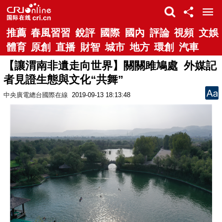
推薦
春風習習
銳評
國際
國內
評論
視頻
文娛
體育
原創
直播
財智
城市
地方
環創
汽車
【讓渭南非遺走向世界】關關雎鳩處 外媒記
者見證生態與文化“共舞”
中央廣電總台國際在線
2019-09-13 18:13:48