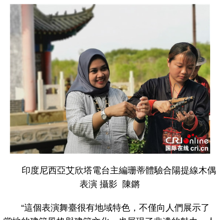
印度尼西亞艾欣塔電台主編珊蒂體驗合陽提線木偶
表演 攝影 陳鏘
“這個表演舞臺很有地域特色，不僅向人們展示了