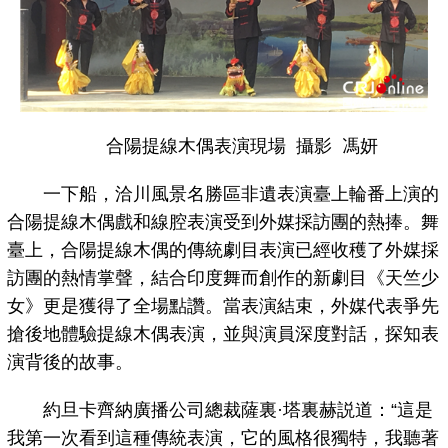
合陽提線木偶表演現場 攝影 馮妍
一下船，洽川風景名勝區非遺表演臺上輪番上演的
合陽提線木偶戲和線腔表演受到外媒採訪團的熱捧。舞
臺上，合陽提線木偶的傳統劇目表演已經收穫了外媒採
訪團的熱情掌聲，結合印度舞而創作的新劇目《天竺少
女》更是獲得了全場點讚。當表演結束，外媒代表爭先
搶後地體驗提線木偶表演，並與演員深度對話，探知表
演背後的故事。
約旦卡齊納廣播公司總裁薩裏·塔裏赫説道：“這是
我第一次看到這種傳統表演，它的風格很獨特，我聽著