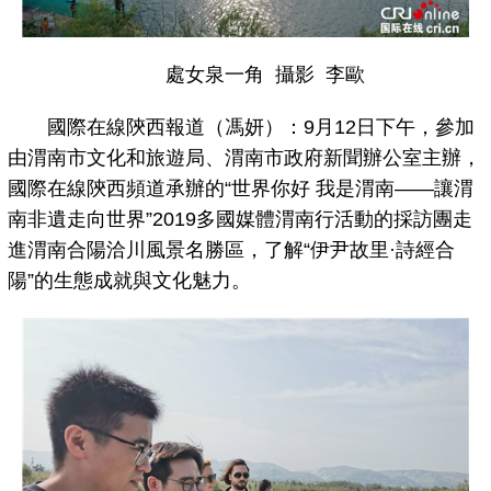
處女泉一角 攝影 李歐
國際在線陝西報道（馮妍）：9月12日下午，參加
由渭南市文化和旅遊局、渭南市政府新聞辦公室主辦，
國際在線陝西頻道承辦的“世界你好 我是渭南——讓渭
南非遺走向世界”2019多國媒體渭南行活動的採訪團走
進渭南合陽洽川風景名勝區，了解“伊尹故里·詩經合
陽”的生態成就與文化魅力。