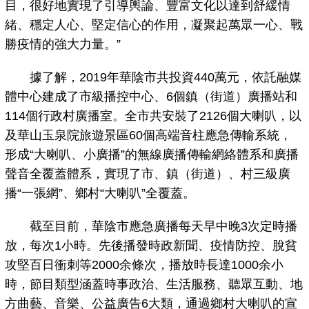
目，很好地實現了引導輿論、豐富文化以達到舒緩情
緒、穩定人心、堅定信心的作用，凝聚起萬眾一心、戰
勝疫情的強大力量。”
據了解，2019年華陰市共投資440萬元，依託融媒
體中心建成了市級播控中心、6個鎮（街道）廣播站和
114個行政村廣播室。全市共安裝了2126個大喇叭，以
及華山玉泉院旅遊景區60個高端音柱應急傳輸系統，
形成“大喇叭、小廣播”的無線廣播傳輸網絡體系和廣播
聲音全覆蓋體系，實現了市、鎮（街道）、村三級廣
播“一張網”、鄉村“大喇叭”全覆蓋。
截至目前，華陰市應急廣播每天早中晚3次定時播
放，每次1小時。先後播發時政新聞、疫情防控、脫貧
攻堅百日衝刺等2000余條次，播放時長達1000余小
時，節目類型涵蓋時事政治、生活服務、聽眾互動、地
方曲藝、音樂、公益廣告6大類，通過鄉村大喇叭的宣