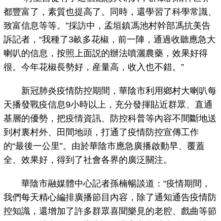
都豐富了，素質也提高了。同時，還學習了科學常識、
致富信息等等。”採訪中，孟垣鎮馮池村幹部馮抗美告
訴記者，“我種了3畝多花椒，前一陣，通過收聽應急大
喇叭的信息，按照上面説的辦法噴灑農藥，效果好得
很。今年花椒長勢好，産量高，收入也不錯。”
新冠肺炎疫情防控期間，華陰市利用鄉村大喇叭每
天播發戰疫信息9小時以上，充分發揮貼近群眾、直通
基層的優勢，把疫情資訊、防控科普等內容不間斷地送
到村裏村外、田間地頭，打通了疫情防控宣傳工作
的“最後一公里”。由於華陰市應急廣播啟動早、覆蓋
全、效果好，得到了社會各界的廣泛關注。
華陰市融媒體中心記者孫楠暢談道：“疫情期間，
我們每天精心編排廣播節目內容，除了通知通告疫情防
控知識，還增加了許多群眾喜聞樂見的老腔、戲曲等節