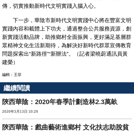
傳，切實推動新時代文明實踐入腦入心。
下一步，華陰市新時代文明實踐中心將在豐富文明
實踐內容和載體上下功夫，通過整合公共服務資源，創
新實踐活動品牌，助推鄉村全面振興，更好滿足基層群
眾精神文化生活新期待，為解決好新時代群眾宣傳教育
問題探索出“新路徑”“新辦法”。（記者梁曉蔚通訊員黃
建榮）
編輯：王菲
繼續閱讀
陝西華陰：2020年春季計劃造林2.3萬畝
2020年3月13日 10:29
陝西華陰：戲曲藝術進鄉村 文化扶志助脫貧