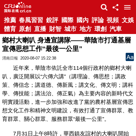
推薦
春風習習
銳評
國際
國內
評論
視頻
文娛
體育
原創
直播
財智
城市
地方
環創
汽車
鄉村大喇叭 身邊宣講隊——華陰市打通基層
宣傳思想工作“最後一公里”
渭南日報
2020-08-07 15:22:38
近年來，華陰市依託全市114個行政村的鄉村大喇
叭，廣泛開展以“六傳六講”（講理論、傳思想；講政
策、傳信念；講道德、傳新風；講文化、傳文明；講科
學、傳技能；講法治、傳正氣）為主要內容的新時代文
明實踐活動，進一步加強和改進了黨的農村基層宣傳思
想文化工作和精神文明建設，有效打通了宣傳群眾、教
育群眾、關心群眾、服務群眾“最後一公里”。
7月31日上午8時許，華西鎮友誼村的大喇叭開始