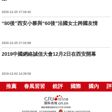
2020-12-25 17:16:42
“80後”西安小夥與“60後”法國女士跨國友情
2020-12-25 17:10:08
2019中國網絡誠信大會12月2日在西安開幕
2019-12-02 14:39:58
推薦
春風習習
銳評
國際
國內
評
網絡傳播視聽節目許可證 0102006
京ICP證120531號
京ICP備05064898號
京公網安備 11040102700187號