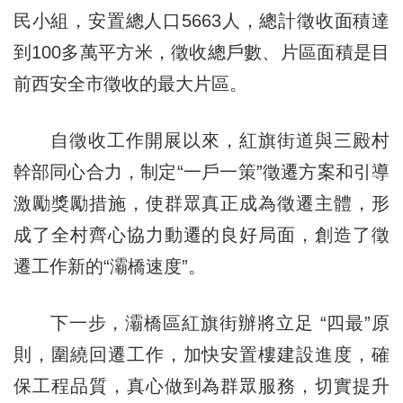
民小組，安置總人口5663人，總計徵收面積達
到100多萬平方米，徵收總戶數、片區面積是目
前西安全市徵收的最大片區。
自徵收工作開展以來，紅旗街道與三殿村
幹部同心合力，制定“一戶一策”徵遷方案和引導
激勵獎勵措施，使群眾真正成為徵遷主體，形
成了全村齊心協力動遷的良好局面，創造了徵
遷工作新的“灞橋速度”。
下一步，灞橋區紅旗街辦將立足 “四最”原
則，圍繞回遷工作，加快安置樓建設進度，確
保工程品質，真心做到為群眾服務，切實提升