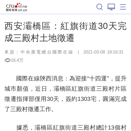
陝西
西安灞橋區：紅旗街道30天完
成三殿村土地徵遷
來源：
中央廣電總台國際在線
|
2021-03-08 18:16:31
16.4万
國際在線陝西消息：為迎接“十四運”，提升
城市顏值，近日，灞橋區紅旗街道三殿村片區
徵遷指揮部僅用30天，簽約1303宅，圓滿完成
了三殿村徵遷工作。
據悉，灞橋區紅旗街道三殿村總計13個村