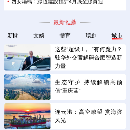
西安灞橋：綠道建設預計4月底全線貫通
最新推薦
新聞
文娛
體育
環創
城市
这些“超级工厂”有何魔力？
驻华外交官解码合肥智造新
力量
生态守护 持续解锁高颜
值“重庆蓝”
连云港：高空瞭望 赏海滨
风光