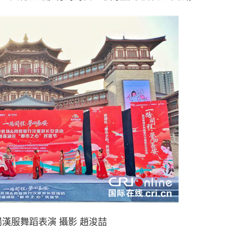
服舞蹈表演 攝影 趙浚喆