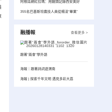
阿根廷網紅拉瑪：用鏡頭記錄西安美好
與
355名巴基斯坦農技人員從楊淩“畢業”
旅
融播報
查看更多 >
跟著“兩會”學外語
海報｜跟著詩詞遊渭南
海報 | 探索千年文明 遇見多彩大荔