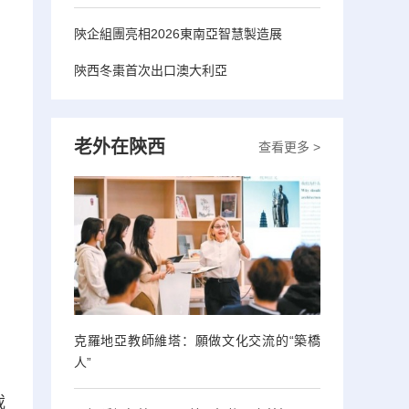
陝企組團亮相2026東南亞智慧製造展
陝西冬棗首次出口澳大利亞
老外在陝西
查看更多 >
克羅地亞教師維塔：願做文化交流的“築橋
人”
載