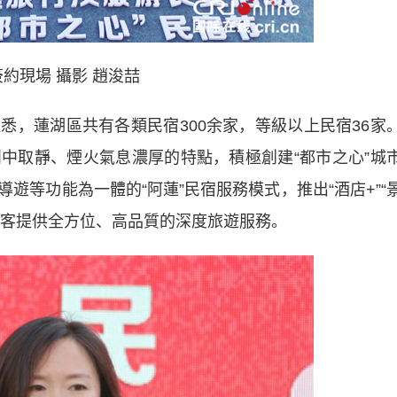
現場 攝影 趙浚喆
蓮湖區共有各類民宿300余家，等級以上民宿36家
中取靜、煙火氣息濃厚的特點，積極創建“都市之心”城
遊等功能為一體的“阿蓮”民宿服務模式，推出“酒店+”“
為遊客提供全方位、高品質的深度旅遊服務。