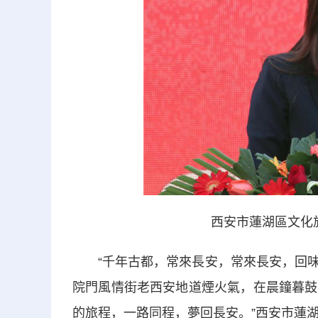
西安市蓮湖區文化旅遊
“千年古都，常來長安，常來長安，回味
院門風情街老西安地道煙火氣，在晨鐘暮鼓
的旅程，一路同程，夢回長安。”西安市蓮