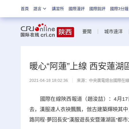
首頁
語言
講習所
國際漫評
國際銳評
國際3分鐘
要聞
城市遠洋
暖心“阿蓮”上線 西安蓮湖
2021-04-18 18:02:36
來源：中央廣電總台國際在
國際在線陝西報道（趙浚喆）：4月17
去，漢服達人衣袂飄飄，倣古建築輝映其中
路同程·夢回長安”漢服遊長安暨蓮湖區“都