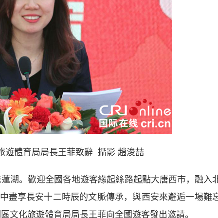
體育局局長王菲致辭 攝影 趙浚喆
蓮湖。歡迎全國各地遊客緣起絲路起點大唐西市，融入
中盡享長安十二時辰的文脈傳承，與西安來邂逅一場難
湖區文化旅遊體育局局長王菲向全國遊客發出邀請。