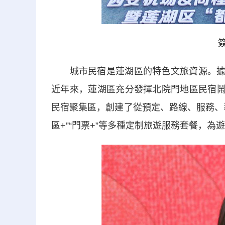
簽約
城市民宿是蓮湖區的特色文旅資源。據悉，
近年來，蓮湖區充分發揮北院門地區民宿鬧
民宿聚集區，創建了從預定、路線、服務、導
區+”“門票+”等多種定制旅遊服務套餐，