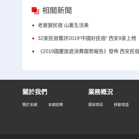
相關新聞
老屋變民宿 山裏生活美
32家民宿獲評2019“中國好民宿” 西安9家上榜
《2019國慶旅遊消費趨勢報告》發佈 西安民
關於我們
業務概況
關於本網
本網招聘
環球資訊
移動增值