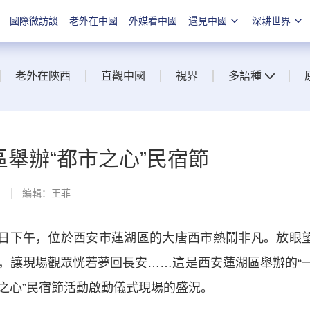
國際微訪談
老外在中國
外媒看中國
遇見中國
深耕世界
老外在陝西
直觀中國
視界
多語種
區舉辦“都市之心”民宿節
線
編輯：王菲
日下午，位於西安市蓮湖區的大唐西市熱鬧非凡。放眼
，讓現場觀眾恍若夢回長安……這是西安蓮湖區舉辦的“
市之心”民宿節活動啟動儀式現場的盛況。