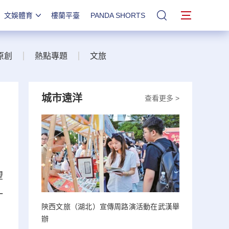
文娛體育
樓蘭平臺
PANDA SHORTS
站內搜索
原創
熱點專題
文旅
城市遠洋
查看更多 >
望
一
陝西文旅（湖北）宣傳周路演活動在武漢舉
辦