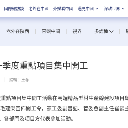
國際微訪談
老外在中國
外媒看中國
遇見中國
深耕世界
老外在陝西
直觀中國
視界
多語種
區一季度重點項目集中開工
線
編輯：王菲
度重點項目集中開工活動在高端精品型材生産線建設項目
毛建榮宣佈開工令，黨工委副書記、管委會副主任崔巍
、各部門及項目方代表參加活動。