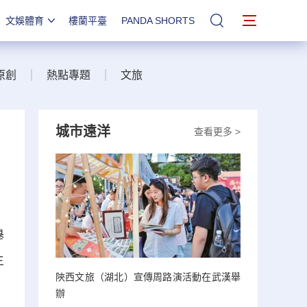
文娛體育
樓蘭平臺
PANDA SHORTS
站內搜索
原創
熱點專題
文旅
城市遠洋
查看更多 >
舉
主
陝西文旅（湖北）宣傳周路演活動在武漢舉
辦