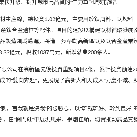
快升級、提升城市高品質的“生力軍”和“支撐點”。
産線，總投資1.02億元，主要用於鈦屑料、鈦塊料
生産鈦合金邊框等配件。項目的建設以構建鈦材循環發展
品製造領域邁進，將進一步帶動高新區鈦及鈦合金産業
33億元，稅收1037萬元，新增就業200余人。
限公司在高新區先後投資重點項目4個，累計投資額達2
成的“雙向奔赴”，更展現了高新人和天成人“力度不減、
，首戰就是決戰”的必勝心，以“幹就幹好、幹到最好”
態，在“開門紅”中展現風采、爭創佳績，切實推動高品質