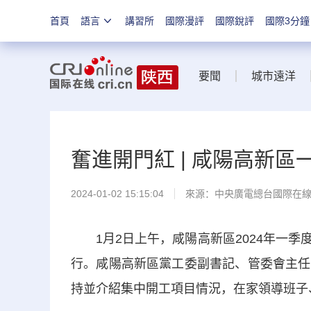
首頁
語言
講習所
國際漫評
國際銳評
國際3分鐘
要聞
城市遠洋
奮進開門紅 | 咸陽高新
2024-01-02 15:15:04
來源：中央廣電總台國際在
1月2日上午，咸陽高新區2024年一季
行。咸陽高新區黨工委副書記、管委會主任
持並介紹集中開工項目情況，在家領導班子