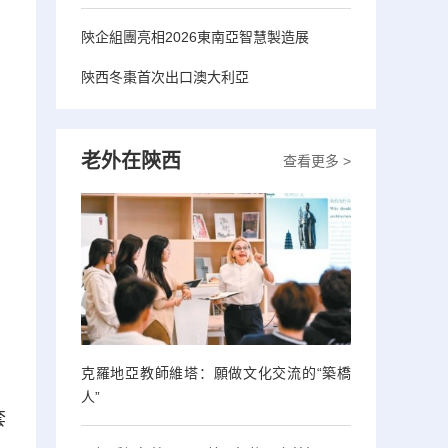
陝企組團亮相2026東南亞智慧製造展
陝西冬棗首次出口澳大利亞
老外在陝西
查看更多 >
克羅地亞教師維塔：願做文化交流的“築橋
。
人”
套