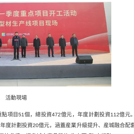
活動現場
項目51個，總投資472億元，年度計劃投資112億元
，年度計劃投資20億元，涵蓋産業升級提升、産城融合配