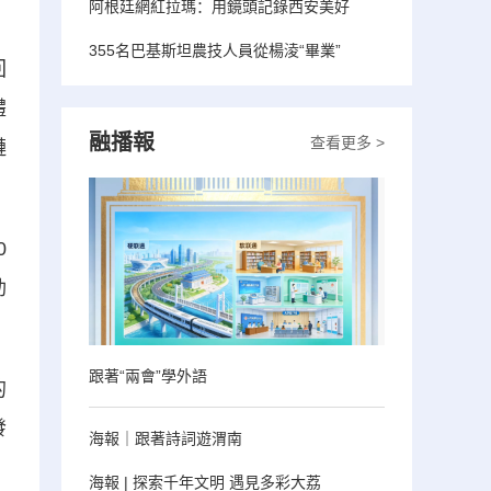
阿根廷網紅拉瑪：用鏡頭記錄西安美好
355名巴基斯坦農技人員從楊淩“畢業”
回
體
融播報
查看更多 >
鏈
0
勁
跟著“兩會”學外語
的
發
海報｜跟著詩詞遊渭南
海報 | 探索千年文明 遇見多彩大荔