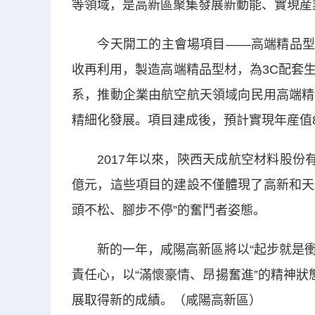
等領域，是高新區聚集發展新動能、實現産業
今天開工的主會場項目——高端精品型材生
收再利用，製造高端精品型材，為3C配套
系，推動企業由航空航天領域向民用高端精
精細化發展。項目建成後，預計實現年産值8.
2017年以來，陝西天成航空材料股份有
億元，這些項目的建設不僅體現了高新和天
頭不松、腳步不停”的奮鬥者姿態。
新的一年，咸陽高新區將以“起步就是衝刺
責任心，以“滿懷豪情、昂揚奮進”的精神狀
展取得新的成績。（咸陽高新區）