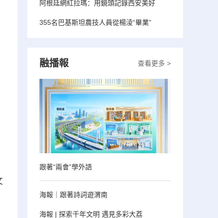
阿根廷網紅拉瑪：用鏡頭記錄西安美好
355名巴基斯坦農技人員從楊淩“畢業”
融播報
查看更多 >
跟著“兩會”學外語
文
海報｜跟著詩詞遊渭南
海報 | 探索千年文明 遇見多彩大荔