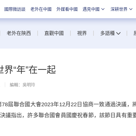
國際微訪談
老外在中國
外媒看中國
遇見中國
深耕世界
老外在陝西
直觀中國
視界
多語種
界“年”在一起
線
編輯：吳明玲
屆聯合國大會2023年12月22日協商一致通過決議，
決議指出，許多聯合國會員國慶祝春節，該節日具有重