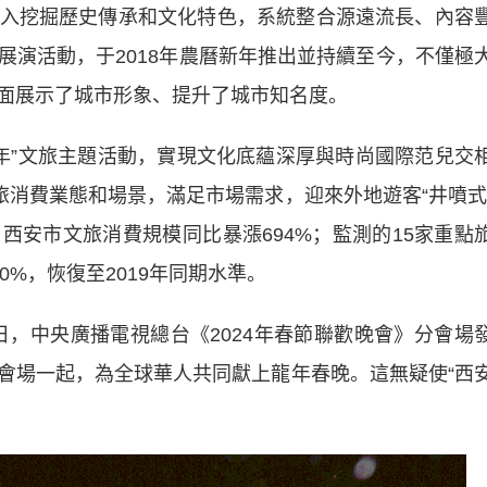
挖掘歷史傳承和文化特色，系統整合源遠流長、內容
展演活動，于2018年農曆新年推出並持續至今，不僅極
面展示了城市形象、提升了城市知名度。
年”文旅主題活動，實現文化底蘊深厚與時尚國際范兒交
旅消費業態和場景，滿足市場需求，迎來外地遊客“井噴式
西安市文旅消費規模同比暴漲694%；監測的15家重點
60%，恢復至2019年同期水準。
日，中央廣播電視總台《2024年春節聯歡晚會》分會場
會場一起，為全球華人共同獻上龍年春晚。這無疑使“西