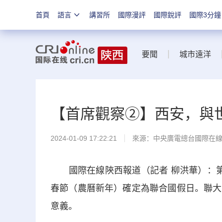
首頁
語言
講習所
國際漫評
國際銳評
國際3分鐘
要聞
城市遠洋
【首席觀察②】西安，與世
2024-01-09 17:22:21
來源：中央廣電總台國際在
國際在線陝西報道（記者 柳洪華）：第78
春節（農曆新年）確定為聯合國假日。聯大
意義。