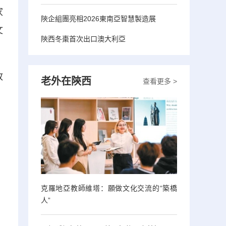
家
陝企組團亮相2026東南亞智慧製造展
文
陝西冬棗首次出口澳大利亞
故
老外在陝西
查看更多 >
克羅地亞教師維塔：願做文化交流的“築橋
人”