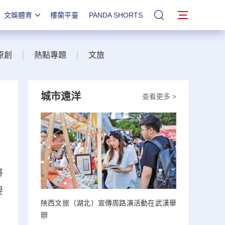
文娛體育
樓蘭平臺
PANDA SHORTS
站內搜索
原創
熱點專題
文旅
城市遠洋
查看更多 >
將
要
陝西文旅（湖北）宣傳周路演活動在武漢舉
辦