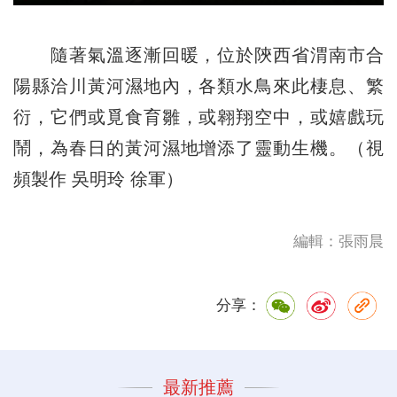
隨著氣溫逐漸回暖，位於陝西省渭南市合
陽縣洽川黃河濕地內，各類水鳥來此棲息、繁
衍，它們或覓食育雛，或翱翔空中，或嬉戲玩
鬧，為春日的黃河濕地增添了靈動生機。（視
頻製作 吳明玲 徐軍）
編輯：張雨晨
分享：
最新推薦