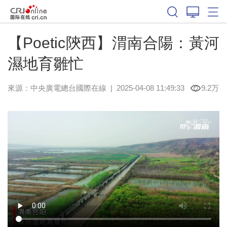
【Poetic陝西】渭南合陽：黃河
濕地育雛忙
來源：中央廣電總台國際在線
|
2025-04-08 11:49:33
9.2万