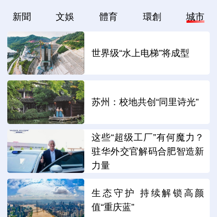
新聞
文娛
體育
環創
城市
世界级“水上电梯”将成型
苏州：校地共创“同里诗光”
这些“超级工厂”有何魔力？
驻华外交官解码合肥智造新
力量
生态守护 持续解锁高颜
值“重庆蓝”