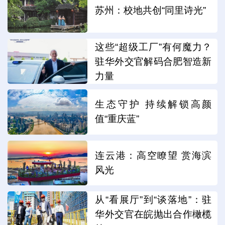
苏州：校地共创“同里诗光”
这些“超级工厂”有何魔力？
驻华外交官解码合肥智造新
力量
生态守护 持续解锁高颜
值“重庆蓝”
连云港：高空瞭望 赏海滨
风光
从“看展厅”到“谈落地”：驻
华外交官在皖抛出合作橄榄