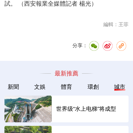
試。 （西安報業全媒體記者 楊光）
編輯：王菲
分享：
最新推薦
新聞
文娛
體育
環創
城市
世界级“水上电梯”将成型