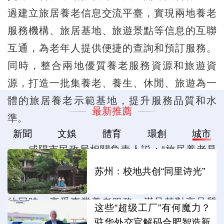
過建立旅居養老信息交流平臺，實現兩地養老
服務機構、旅居基地、旅遊景點等信息的互聯
互通，為老年人提供便捷的查詢和預訂服務。
同時，整合兩地優質養老服務資源和旅遊資
源，打造一批集養老、養生、休閒、旅遊為一
體的旅居養老示範基地，提升服務品質和水
最新推薦
準。
新聞
文娛
體育
環創
城市
咸陽市民政局相關負責人説：“旅居養老是
一種新興的養老方式。它將旅遊與養老有機融
苏州：校地共创“同里诗光”
合，讓老年人在欣賞自然風光、體驗異地文化
的同時，享受專業養老服務，滿足其對高品質
这些“超级工厂”有何魔力？
晚年生活的追求。咸陽市與漢中市都擁有深厚
驻华外交官解码合肥智造新