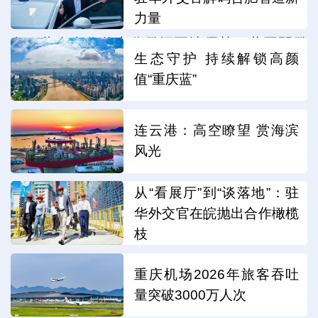
的歷史文化底蘊和豐富的旅遊資源，但各具特
力量
色。此次合作將充分發揮兩地優勢，共同開發
生态守护 持续解锁高颜
特色旅居養老産品和線路。”（陝西日報記者 張
值“重庆蓝”
樂佳）
连云港：高空瞭望 赏海滨
編輯：高崗
风光
从“看展厅”到“谈落地”：驻
分享：
华外交官在皖抛出合作橄榄
枝
重庆机场2026年旅客吞吐
量突破3000万人次