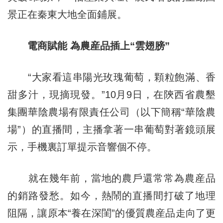
景正在秦東大地全面鋪展。
電商賦能 為農産品插上“雲翅膀”
“大家看這串陽光玫瑰葡萄，顆粒飽滿、香
甜多汁，現摘現發。”10月9日，在陝西省農墾
集團華陰農場有限責任公司（以下簡稱“華陰農
場”）的直播間，主播拿著一串葡萄對著鏡頭展
示，手機裏訂單提示音響個不停。
就在幾年前，當地的農戶還常常為農産品
的銷路發愁。如今，熱鬧的直播間打破了地理
阻隔，讓原本“養在深閨”的優質農産品走向了更