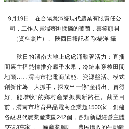
9月19日，在合陽縣添緣現代農業有限責任公
司，工作人員端著剛採摘的葡萄，喜笑顏開
（資料照片）。 陝西日報記者 耿楊洋 攝
秋日的渭南大地上處處涌動著活力：直播
間裏主播熱情推介應季水果，冷鏈車穿梭田間
地頭……渭南市把電商賦能、資源盤活、模式
創新作為三大抓手，探索出一條“産得出、賣得
好、能增收”的鄉村産業振興新路徑。截至目
前，渭南市培育果品電商企業超1500家，創建
各級現代農業産業園242個，各類新型經營主體
突破3萬家，一幅産業興旺、農民增收的生動圖