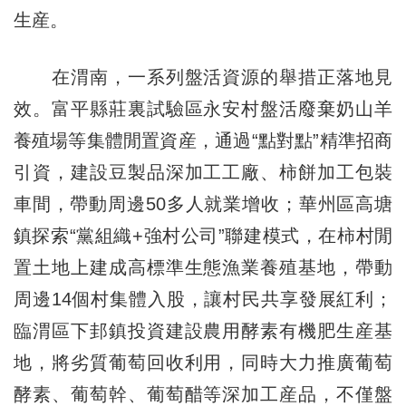
生産。
在渭南，一系列盤活資源的舉措正落地見
效。富平縣莊裏試驗區永安村盤活廢棄奶山羊
養殖場等集體閒置資産，通過“點對點”精準招商
引資，建設豆製品深加工工廠、柿餅加工包裝
車間，帶動周邊50多人就業增收；華州區高塘
鎮探索“黨組織+強村公司”聯建模式，在柿村閒
置土地上建成高標準生態漁業養殖基地，帶動
周邊14個村集體入股，讓村民共享發展紅利；
臨渭區下邽鎮投資建設農用酵素有機肥生産基
地，將劣質葡萄回收利用，同時大力推廣葡萄
酵素、葡萄幹、葡萄醋等深加工産品，不僅盤