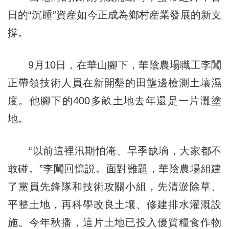
日的“沉睡”資産如今正成為鄉村産業發展的新支
撐。
9月10日，在華山腳下，華陰農場職工李闖
正帶領技術人員在新開墾的田壟邊檢測土壤濕
度。他腳下的400多畝土地去年還是一片灘塗
地。
“以前這裡汛期怕淹、旱季缺墑，大家都不
敢碰。”李闖回憶説。面對難題，華陰農場組建
了黨員先鋒隊和技術攻關小組，先清淤除草、
平整土地，再科學改良土壤、修建排水灌溉設
施。今年秋播，這片土地已投入優質糧食作物