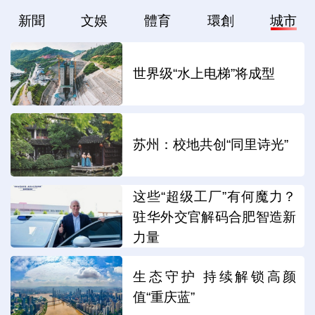
新聞
文娛
體育
環創
城市
世界级“水上电梯”将成型
苏州：校地共创“同里诗光”
这些“超级工厂”有何魔力？
驻华外交官解码合肥智造新
力量
生态守护 持续解锁高颜
值“重庆蓝”