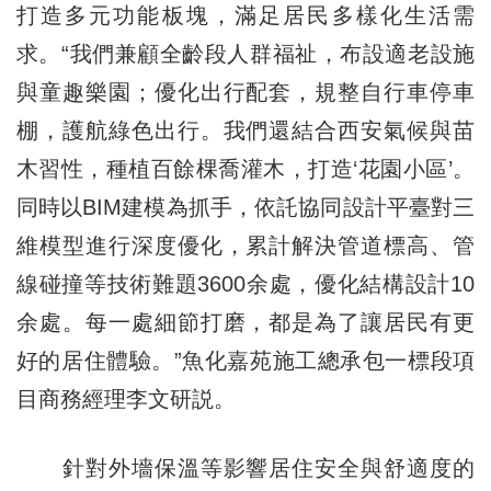
打造多元功能板塊，滿足居民多樣化生活需
求。“我們兼顧全齡段人群福祉，布設適老設施
與童趣樂園；優化出行配套，規整自行車停車
棚，護航綠色出行。我們還結合西安氣候與苗
木習性，種植百餘棵喬灌木，打造‘花園小區’。
同時以BIM建模為抓手，依託協同設計平臺對三
維模型進行深度優化，累計解決管道標高、管
線碰撞等技術難題3600余處，優化結構設計10
余處。每一處細節打磨，都是為了讓居民有更
好的居住體驗。”魚化嘉苑施工總承包一標段項
目商務經理李文研説。
針對外墻保溫等影響居住安全與舒適度的