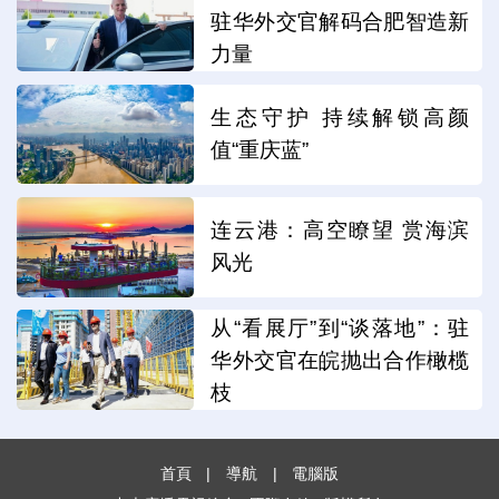
驻华外交官解码合肥智造新
力量
生态守护 持续解锁高颜
值“重庆蓝”
连云港：高空瞭望 赏海滨
风光
从“看展厅”到“谈落地”：驻
华外交官在皖抛出合作橄榄
枝
首頁
|
導航
|
電腦版