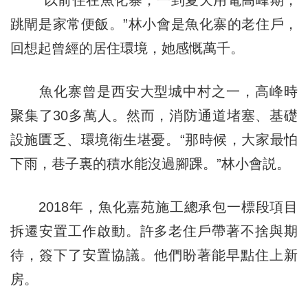
跳閘是家常便飯。”林小會是魚化寨的老住戶，
回想起曾經的居住環境，她感慨萬千。
魚化寨曾是西安大型城中村之一，高峰時
聚集了30多萬人。然而，消防通道堵塞、基礎
設施匱乏、環境衛生堪憂。“那時候，大家最怕
下雨，巷子裏的積水能沒過腳踝。”林小會説。
2018年，魚化嘉苑施工總承包一標段項目
拆遷安置工作啟動。許多老住戶帶著不捨與期
待，簽下了安置協議。他們盼著能早點住上新
房。