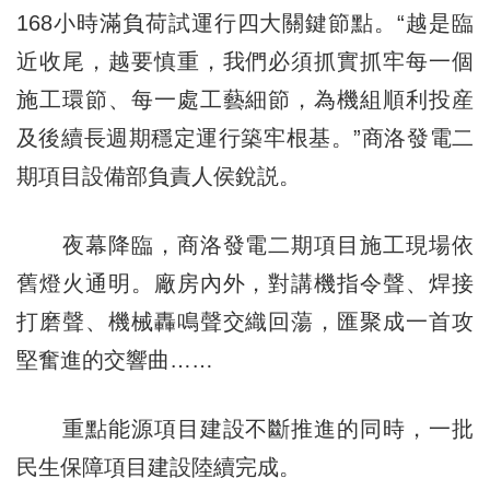
168小時滿負荷試運行四大關鍵節點。“越是臨
近收尾，越要慎重，我們必須抓實抓牢每一個
施工環節、每一處工藝細節，為機組順利投産
及後續長週期穩定運行築牢根基。”商洛發電二
期項目設備部負責人侯銳説。
夜幕降臨，商洛發電二期項目施工現場依
舊燈火通明。廠房內外，對講機指令聲、焊接
打磨聲、機械轟鳴聲交織回蕩，匯聚成一首攻
堅奮進的交響曲……
重點能源項目建設不斷推進的同時，一批
民生保障項目建設陸續完成。