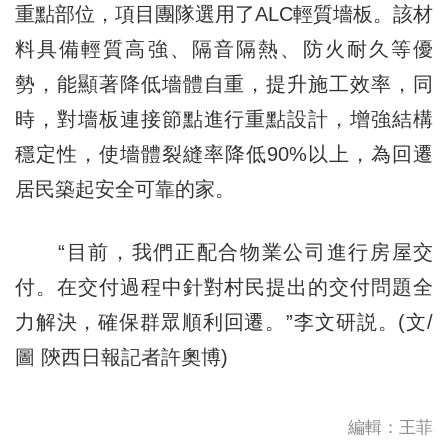
重點部位，項目團隊選用了ALC輕質墻板。該材
料具備輕質高強、隔音隔熱、防火耐久等優
勢，能顯著降低墻體自重，提升施工效率，同
時，對墻板連接節點進行重點設計，增強結構
穩定性，使墻體裂縫率降低90%以上，為回遷
居民築起安全可靠的家。
“目前，我們正配合物業公司進行房屋交
付。在交付過程中針對村民提出的交付問題全
力解決，確保群眾順利回遷。”李文研説。(文/
圖 陝西日報記者許奧博)
編輯：王菲