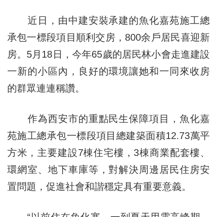
近日，由中建安裝承建的魚化嘉苑施工總
承包一標段項目順利交房，800余戶居民喜迎新
房。5月18日，今年65歲的居民林小會走進建設
一新的小區內，良好的環境讓她和一同來收房
的群眾連連稱讚。
作為西安市的重點民生保障項目，魚化嘉
苑施工總承包一標段項目總建築面積12.73萬平
方米，主要建設7棟住宅樓，3棟商業配套樓、
環網室、地下車庫等，對解決周邊居民住房安
置問題，促進社會和諧穩定具有重要意義。
“以前住在魚化寨，一到夏天用電高峰期，