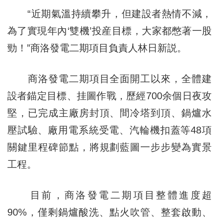
“近期氣溫持續攀升，但建設者熱情不減，
為了實現年內‘雙機’投産目標，大家都憋著一股
勁！”商洛發電二期項目負責人林日新説。
商洛發電二期項目全面開工以來，全體建
設者錨定目標、挂圖作戰，歷經700余個日夜攻
堅，已完成主廠房封頂、間冷塔到頂、鍋爐水
壓試驗、廠用電系統受電、汽輪機扣蓋等48項
關鍵里程碑節點，將規劃藍圖一步步變為實景
工程。
目前，商洛發電二期項目整體進度超
90%，僅剩鍋爐酸洗、點火吹管、整套啟動、