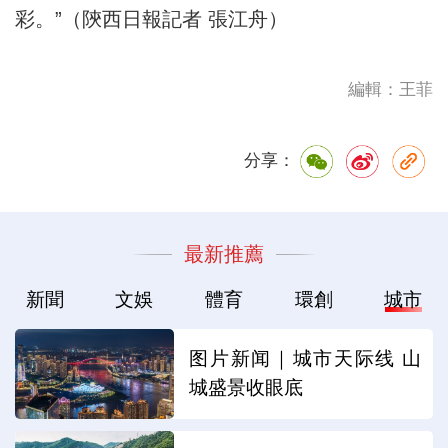
彩。”（陝西日報記者 張江舟）
編輯：王菲
分享：
最新推薦
新聞
文娛
體育
環創
城市
图片新闻｜城市天际线 山
城盛景收眼底