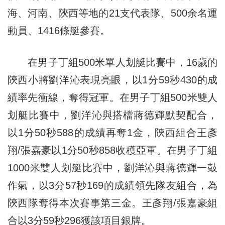
海、河南、陝西等地的21支代表隊、500余名運
動員、1416條艇參賽。
在男子丁組500米單人划艇比賽中，16歲的
陝西小將劉洋沁表現亮眼，以1分59秒430的成
績率先衝線，奪得冠軍。在男子丁組500米雙人
划艇比賽中，劉洋沁與搭檔蔣德輝默契配合，
以1分50秒588的成績再奪1金，陝西組合王彥
翔/張嘉豪以1分50秒858收穫亞軍。在男子丁組
1000米雙人划艇比賽中，劉洋沁與蔣德輝一鼓
作氣，以3分57秒169的成績領先隊友組合，為
陝西隊奪得本次賽事第三金。王彥翔/張嘉豪組
合以3分59秒296獲該項目銀牌。