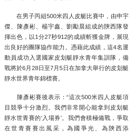
在男子丙組500米四人皮艇比賽中，由申宇
傑、陳彥彬、楊宇鑫、劉勵晨組成的陝西隊發
揮出色，以1分27秒912的成績斬獲金牌，展現
出良好的團隊協作能力。憑藉此成績，這4名運
動員成功入選國家皮划艇靜水青年集訓隊，備
戰將於6月28日至7月5日在加拿大舉行的皮划艇
靜水世界青年錦標賽。
陳彥彬賽後表示：“這次500米四人皮艇項
目競爭十分激烈。我們非常開心能拿到皮划艇
靜水世青賽的‘入場券’。我們會積極備戰，爭取
在世青賽賽出風采，為國爭光、為陝西添