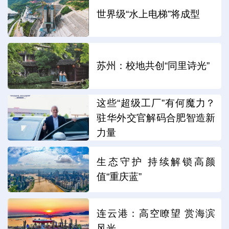
世界级“水上电梯”将成型
苏州：校地共创“同里诗光”
这些“超级工厂”有何魔力？
驻华外交官解码合肥智造新
力量
生态守护 持续解锁高颜
值“重庆蓝”
连云港：高空瞭望 赏海滨
风光