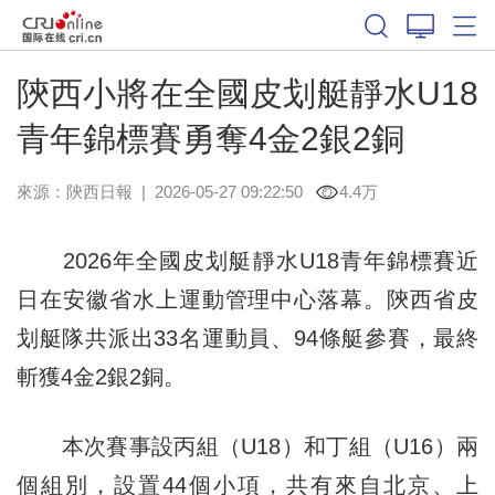
陝西小將在全國皮划艇靜水U18
青年錦標賽勇奪4金2銀2銅
來源：
陝西日報
|
2026-05-27 09:22:50
4.4万
2026年全國皮划艇靜水U18青年錦標賽近
日在安徽省水上運動管理中心落幕。陝西省皮
划艇隊共派出33名運動員、94條艇參賽，最終
斬獲4金2銀2銅。
本次賽事設丙組（U18）和丁組（U16）兩
個組別，設置44個小項，共有來自北京、上